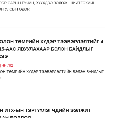
ЭЭР САРЫН ГУЧИН, ХҮҮХДЭЭ ЗОДОЖ, ШИЙТГЭХИЙН
ОН УЛСЫН ӨДӨР.
БОЛОН ТӨМРИЙН ХҮДЭР ТЭЭВЭРЛЭЛТИЙГ 4
15-ААС ЯВУУЛАХААР БЭЛЭН БАЙДЛЫГ
ЖЭЭ
 |
782
ЛОН ТӨМРИЙН ХҮДЭР ТЭЭВЭРЛЭЛТИЙН БЭЛЭН БАЙДЛЫГ
Э
Н ИТХ-ЫН ТЭРГҮҮЛЭГЧДИЙН ЭЭЛЖИТ
ААН БОЛЛОО