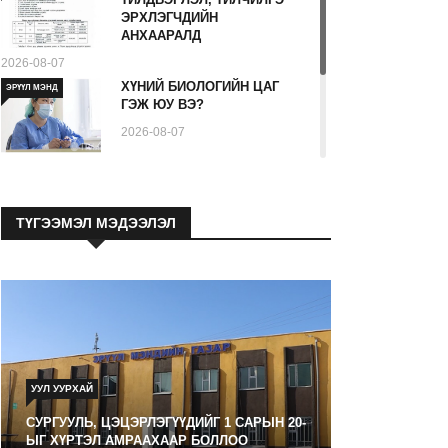
ЭРХЛЭГЧДИЙН
АНХААРАЛД
2026-08-07
ХҮНИЙ БИОЛОГИЙН ЦАГ
ЭРҮҮЛ МЭНД
ГЭЖ ЮУ ВЭ?
2026-08-07
Ходоодны уян дурангийн
ЭРҮҮЛ МЭНД
шинжилгээ гэж юу вэ
ТҮГЭЭМЭЛ МЭДЭЭЛЭЛ
2026-08-07
УУЛ УУРХАЙ
СУРГУУЛЬ, ЦЭЦЭРЛЭГҮҮДИЙГ 1 САРЫН 20-
ЫГ ХҮРТЭЛ АМРААХААР БОЛЛОО