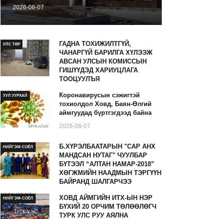
2026-08-07
ГАДНА ТОХИЖИЛТГҮЙ,
УЛС ТӨР
ЧАНАРГҮЙ БАРИЛГА ХҮЛЭЭЖ
АВСАН УЛСЫН КОМИССЫН
ГИШҮҮДЭД ХАРИУЦЛАГА
ТООЦУУЛЪЯ
2026-08-07
Коронавирусын сэжигтэй
УУЛ УУРХАЙ
тохиолдол Ховд, Баян-Өлгий
аймгуудад бүртгэгдээд байна
2026-08-07
Б.ХҮРЭЛБААТАРЫН "САР АНХ
НИЙГЭМ-СОЁЛ
МАНДСАН НУТАГ" ЧУУЛБАР
БҮТЭЭЛ “АЛТАН НАМАР-2018”
ХӨГЖМИЙН НААДМЫН ТЭРГҮҮН
БАЙРАНД ШАЛГАРЧЭЭ
2026-08-07
ХОВД АЙМГИЙН ИТХ-ЫН НЭР
НИЙГЭМ-СОЁЛ
БҮХИЙ 20 ОРЧИМ ТӨЛӨӨЛӨГЧ
ТУРК УЛС РУУ АЯЛНА