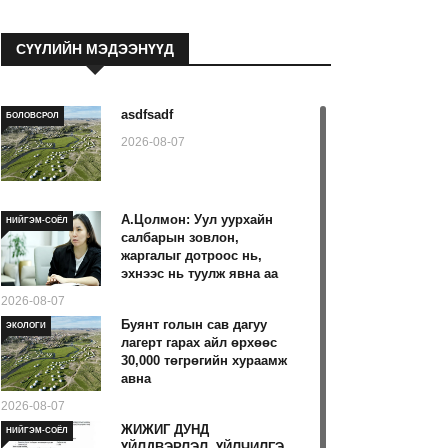
СҮҮЛИЙН МЭДЭЭНҮҮД
asdfsadf
БОЛОВСРОЛ
2026-08-07
А.Цолмон: Уул уурхайн
НИЙГЭМ-СОЁЛ
салбарын зовлон,
жаргалыг дотроос нь,
эхнээс нь туулж явна аа
2026-08-07
Буянт голын сав дагуу
ЭКОЛОГИ
лагерт гарах айл өрхөөс
30,000 төгрөгийн хураамж
авна
2026-08-07
ЖИЖИГ ДУНД
НИЙГЭМ-СОЁЛ
ҮЙЛДВЭРЛЭЛ, ҮЙЛЧИЛГЭ