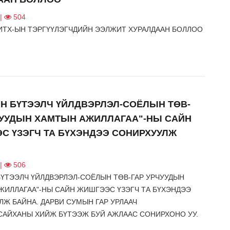
н
НИЙГЭМ-СОЁЛ
с нь
 |
504
Галзуу чоныг эгч дүү хоёр устгажээ…
ИТХ-ЫН ТЭРГҮҮЛЭГЧДИЙН ЭЭЛЖИТ ХУРАЛДААН БОЛЛОО
2026-08-07
Н БҮТЭЭЛЧ ҮЙЛДВЭРЛЭЛ-СОЁЛЫН ТӨВ-
ЧУУДЫН ХАМТЫН АЖИЛЛАГАА"-НЫ САЙН
С ҮЗЭГЧ ТА БҮХЭНДЭЭ СОНИРХУУЛЖ
НИЙГЭМ-СОЁЛ
ХОВД АЙМГИЙН ИТХ-ЫН НЭР БҮХИЙ 20
 айл
ОРЧИМ ТӨЛӨӨЛӨГЧ ТУРК УЛС РУУ
 |
506
вна…
АЯЛНА…
БҮТЭЭЛЧ ҮЙЛДВЭРЛЭЛ-СОЁЛЫН ТӨВ-ГАР УРЧУУДЫН
2026-08-07
ЖИЛЛАГАА"-НЫ САЙН ЖИШГЭЭС ҮЗЭГЧ ТА БҮХЭНДЭЭ
Ж БАЙНА. ДАРВИ СУМЫН ГАР УРЛААЧ
САЙХАНЫ ХИЙЖ БҮТЭЭЖ БУЙ АЖЛААС СОНИРХОНО УУ.