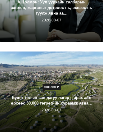
А.Цолмон: Уул уурхайн салбарын
зовлон, жаргалыг дотроос нь, эхнээс нь
туулж явна аа…
Галзуу ч
2026-08-07
ЭКОЛОГИ
ХОВД А
Буянт голын сав дагуу лагерт гарах айл
ОРЧИ
өрхөөс 30,000 төгрөгийн хураамж авна…
2026-08-07