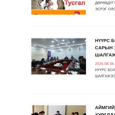
ДӨРӨВДҮГ
ЭСРЭГ ОЛ
НҮҮРС 
САРЫН 
ШАЛГА
2026-08-06
НҮҮРС БО
ШАЛГАЖЭ
АЙМГИЙ
НИЙГЭМ-СОЁЛ
ХУРАЛД