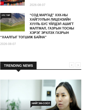
2026-08-07
“СОД МАРГАД” ХХК-НЫ
УЛС ТӨР
ХАЙГУУЛЫН ЛИЦЕНЗИЙН
ХУУЛЬ БУС ҮЙЛДЭЛ АШИГТ
МАЛТМАЛ, ГАЗРЫН ТОСНЫ
ХЭРЭГ ЭРХЛЭХ ГАЗРЫН
“ХААЛГЫГ ТОГШИЖ БАЙНА”
2026-08-07
TRENDING NEWS
НИЙГЭМ-СОЁЛ