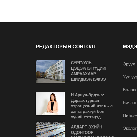
РЕДАКТОРЫН СОНГОЛТ
МЭДЭ
СУРГУУЛЬ,
Эрүүл
ЦЭЦЭРЛЭГҮҮДИЙГ
АМРААХААР
Уул уу
ШИЙДВЭРЛЭЖЭЭ
Болов
Н.Ариун-Эрдэнэ:
Дараах гурван
Бичлэг
хэрэгцээний нэг нь л
хангагдахгүй бол
Нийгэ
хүний сэтгэцэд
асуудал үүсдэг
АЛДАРТ ЭХИЙН
Эколог
ОДОНГООР