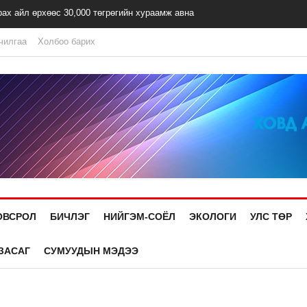
рах айл өрхөөс 30,000 төгрөгийн хураамж авна
чилгаа
Холбоо барих
ОВСРОЛ
БИЧЛЭГ
НИЙГЭМ-СОЁЛ
ЭКОЛОГИ
УЛС ТӨР
ЗАСАГ
СУМУУДЫН МЭДЭЭ