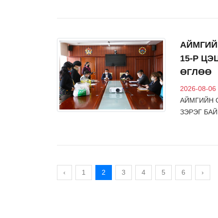
АЙМГИЙ
15-Р Ц
ӨГЛӨӨ
2026-08-06
АЙМГИЙН О
ЗЭРЭГ БА
‹
1
2
3
4
5
6
›