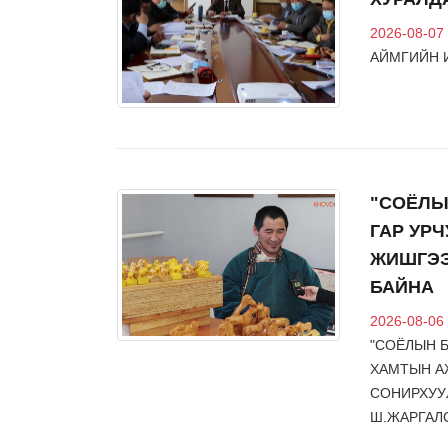
А.Цолмон: Уул уурхайн салбары
зовлон, жаргалыг дотроос нь, эхнээ
2026-08-07
туулж явна аа…
АЙМГИЙН 
2026-08-07
"СОЁЛЫ
ГАР УР
ЖИШГЭЭ
ЭКОЛОГИ
БАЙНА
Буянт голын сав дагуу лагерт гарах
2026-08-06
өрхөөс 30,000 төгрөгийн хураамж а
"СОЁЛЫН 
2026-08-07
ХАМТЫН А
СОНИРХУУЛ
Ш.ЖАРГАЛ