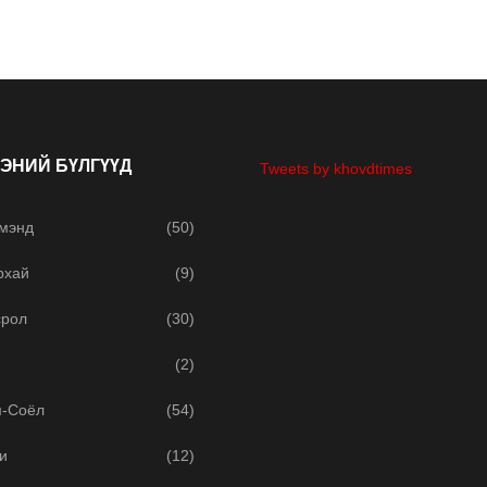
ЭНИЙ БҮЛГҮҮД
Tweets by khovdtimes
 мэнд
(50)
рхай
(9)
срол
(30)
(2)
м-Соёл
(54)
и
(12)