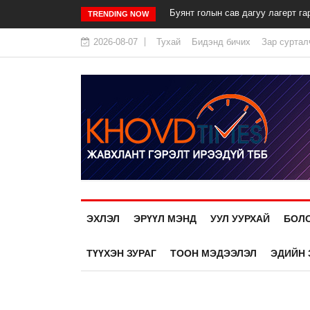
Буянт голын сав дагуу лагерт га
TRENDING NOW
2026-08-07
Тухай
Бидэнд бичих
Зар суртал
ЭХЛЭЛ
ЭРҮҮЛ МЭНД
УУЛ УУРХАЙ
БОЛ
ТҮҮХЭН ЗУРАГ
ТООН МЭДЭЭЛЭЛ
ЭДИЙН 