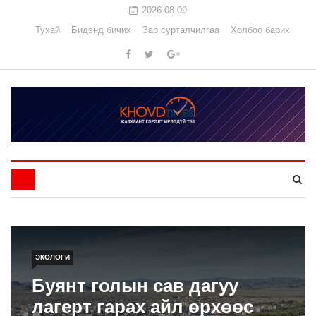
2026-08-09
Тухай
Бидэнд бичих
Зар сурталчилгаа
Холбоо барих
ЭКОЛОГИ
Буянт голын сав дагуу
лагерт гарах айл өрхөөс