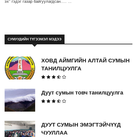
эх" гэдэг газар байгуулагдсан..... ...
СУМУУДИЙН ТҮГЭЭМЭЛ МЭДЭЭ
ХОВД АЙМГИЙН АЛТАЙ СУМЫН
ТАНИЛЦУУЛГА
Дуут сумын товч танилцуулга
ДУУТ СУМЫН ЭМЭГТЭЙЧҮҮД
ЧУУЛЛАА