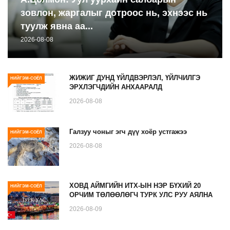
зовлон, жаргалыг дотроос нь, эхнээс нь
туулж явна аа...
2026-08-08
ЖИЖИГ ДУНД ҮЙЛДВЭРЛЭЛ, ҮЙЛЧИЛГЭ
НИЙГЭМ-СОЁЛ
ЭРХЛЭГЧДИЙН АНХААРАЛД
2026-08-08
Галзуу чоныг эгч дүү хоёр устгажээ
НИЙГЭМ-СОЁЛ
2026-08-08
ХОВД АЙМГИЙН ИТХ-ЫН НЭР БҮХИЙ 20
НИЙГЭМ-СОЁЛ
ОРЧИМ ТӨЛӨӨЛӨГЧ ТУРК УЛС РУУ АЯЛНА
2026-08-09