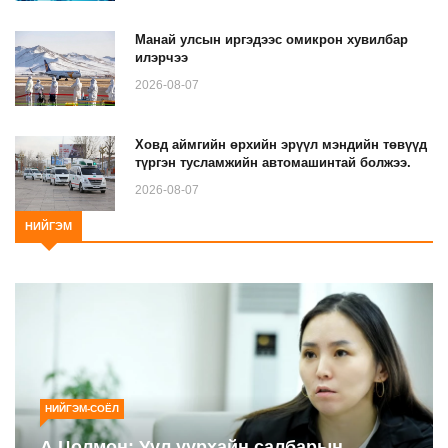
Манай улсын иргэдээс омикрон хувилбар
илэрчээ
2026-08-07
Ховд аймгийн өрхийн эрүүл мэндийн төвүүд
түргэн тусламжийн автомашинтай болжээ.
2026-08-07
НИЙГЭМ
НИЙГЭМ-СОЁЛ
А.Цолмон: Уул уурхайн салбарын