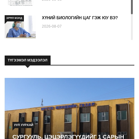
ХҮНИЙ БИОЛОГИЙН ЦАГ ГЭЖ ЮУ ВЭ?
ЭРҮҮЛ МЭНД
2026-08-07
Ходоодны уян дурангийн шинжилгээ гэж
ЭРҮҮЛ МЭНД
юу вэ
ТҮГЭЭМЭЛ МЭДЭЭЛЭЛ
2026-08-08
УУЛ УУРХАЙ
СУРГУУЛЬ, ЦЭЦЭРЛЭГҮҮДИЙГ 1 САРЫН