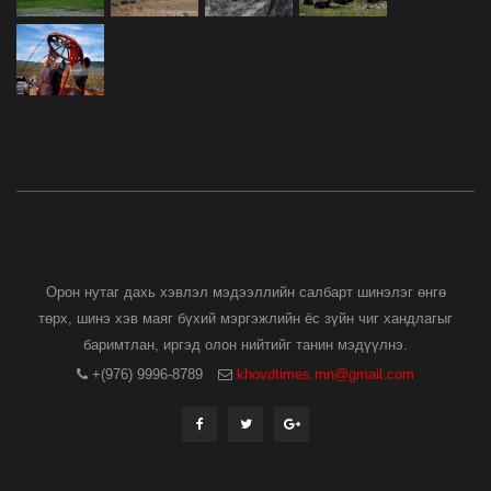
Орон нутаг дахь хэвлэл мэдээллийн салбарт шинэлэг өнгө
төрх, шинэ хэв маяг бүхий мэргэжлийн ёс зүйн чиг хандлагыг
баримтлан, иргэд олон нийтийг танин мэдүүлнэ.
+(976) 9996-8789
khovdtimes.mn@gmail.com