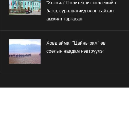
“Хөгжил” Политехник коллежийн
багш, суралцагчид олон сайхан
амжилт гаргасан.
Ховд аймаг "Цайны зам" өв
соёлын наадам нэвтрүүлэг