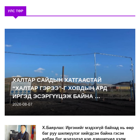
УЛС ТӨР
ХАЛТАР САЙДЫН ХАТГААСТАЙ
“ХАЛТАР ГЭРЭЭ”-Г ХОВДЫН АРД
ИРГЭД ЭСЭРГҮҮЦЭЖ БАЙНА …
2026-08-07
Х.Баярлах: Иргэнийг мэдээгүй байхад нь өөр
баг руу шилжүүлэг хийгдсэн байна гэсэн
албан бус мэдээлэл нэр дэвшигчид хэлж