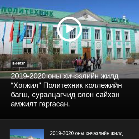
БИЧЛЭГ
2019-2020 оны хичээлийн жилд
“Хөгжил” Политехник коллежийн
багш, суралцагчид олон сайхан
амжилт гаргасан.
2019-2020 оны хичээлийн жилд