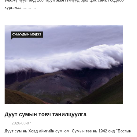
энэхүү чуулганд 200 гаруй эмэгтэйчүүд оролцож санал бодлоо
хүргэлээ........ ...
СУМУУДЫН МЭДЭЭ
Дуут сумын товч танилцуулга
2026-08-07
Дуут сум нь Ховд аймгийн сум юм. Сумын төв нь 1942 онд "Босгын