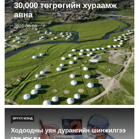
30,000 төгрөгийн хураамж
авна
2026-08-08
ЭРҮҮЛ МЭНД
Ходоодны уян дурангийн шинжилгээ
гэж юу вэ