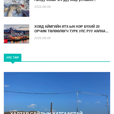
2026-08-08
ХОВД АЙМГИЙН ИТХ-ЫН НЭР БҮХИЙ 20
ОРЧИМ ТӨЛӨӨЛӨГЧ ТУРК УЛС РУУ АЯЛНА…
2026-08-09
УЛС ТӨР
ХАЛТАР САЙДЫН ХАТГААСТАЙ