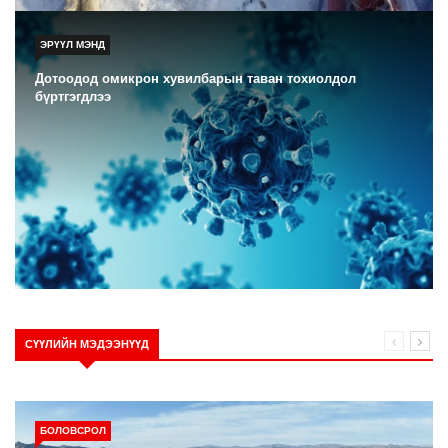
ЭРҮҮЛ МЭНД
Дотоодод омикрон хувилбарын таван тохиолдол
бүртгэгдлээ
СҮҮЛИЙН МЭДЭЭНҮҮД
БОЛОВСРОЛ