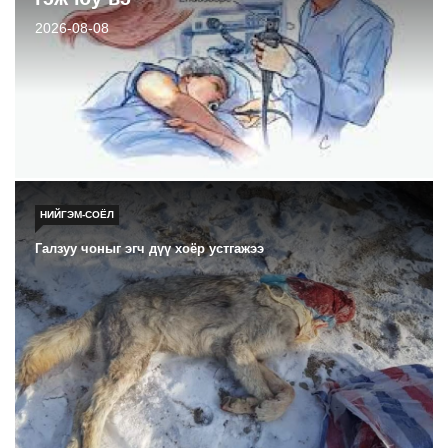
2026-08-08
НИЙГЭМ-СОЁЛ
Галзуу чоныг эгч дүү хоёр устгажээ