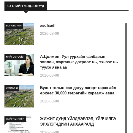
СҮҮЛИЙН МЭДЭЭНҮҮД
asdfsadf
БОЛОВСРОЛ
2026-08-09
А.Цолмон: Уул уурхайн салбарын
НИЙГЭМ-СОЁЛ
зовлон, жаргалыг дотроос нь, эхнээс нь
туулж явна аа
2026-08-08
Буянт голын сав дагуу лагерт гарах айл
ЭКОЛОГИ
өрхөөс 30,000 төгрөгийн хураамж авна
2026-08-08
ЖИЖИГ ДУНД ҮЙЛДВЭРЛЭЛ, ҮЙЛЧИЛГЭ
НИЙГЭМ-СОЁЛ
ЭРХЛЭГЧДИЙН АНХААРАЛД
2026-08-08