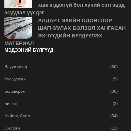
хангагдахгүй бол хүний сэтгэцэд
асуудал үүсдэг
АЛДАРТ ЭХИЙН ОДОНГООР
ШАГНУУЛАХ БОЛЗОЛ ХАНГАСАН
ЭХЧҮҮДИЙН БҮРДҮҮЛЭХ
МАТЕРИАЛ
МЭДЭЭНИЙ БҮЛГҮҮД
Эрүүл мэнд
(50)
Уул уурхай
(9)
Боловсрол
(30)
Бичлэг
(2)
Нийгэм-Соёл
(54)
Экологи
(12)