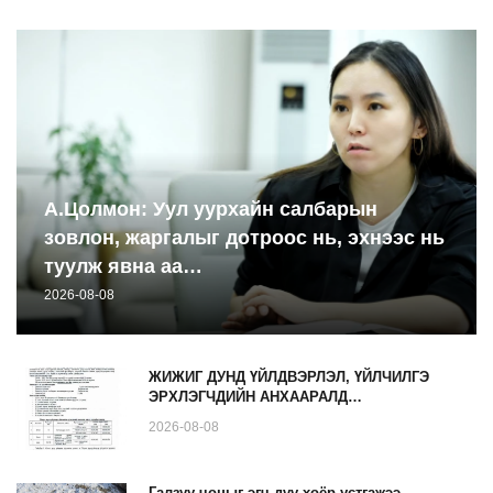
А.Цолмон: Уул уурхайн салбарын
зовлон, жаргалыг дотроос нь, эхнээс нь
туулж явна аа…
2026-08-08
ЖИЖИГ ДУНД ҮЙЛДВЭРЛЭЛ, ҮЙЛЧИЛГЭ
ЭРХЛЭГЧДИЙН АНХААРАЛД…
2026-08-08
Галзуу чоныг эгч дүү хоёр устгажээ…