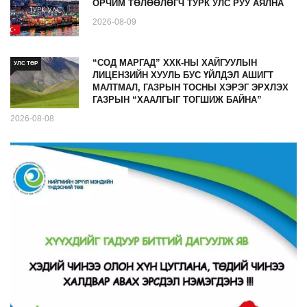
ОРЧИМ ТӨЛӨӨЛӨГЧ ТУРК УЛС РУУ АЯЛНА
2026-08-09
“СОД МАРГАД” ХХК-НЫ ХАЙГУУЛЫН
УЛС ТӨР
ЛИЦЕНЗИЙН ХУУЛЬ БУС ҮЙЛДЭЛ АШИГТ
МАЛТМАЛ, ГАЗРЫН ТОСНЫ ХЭРЭГ ЭРХЛЭХ
ГАЗРЫН “ХААЛГЫГ ТОГШИЖ БАЙНА”
2026-08-08