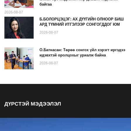
байгаа
2026-08-07
Б.БОЛОРЦЭЦЭГ: АХ ДҮҮГИЙН ОЛНООР БИШ
АРД ТҮМНИЙ ИТГЭЛЭЭР СОНГОГДДОГ ЮМ
2026-08-07
О.Батнасан: Төрөө сонгох үйл хэрэгт иргэдээ
идэвхтэй оролцохыг уриалж байна
2026-08-07
ДҮРСТЭЙ МЭДЭЭЛЭЛ