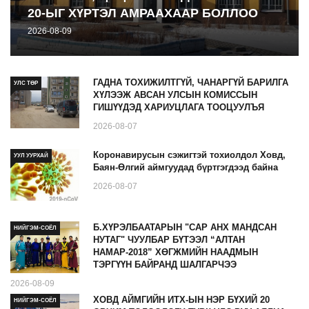
20-ЫГ ХҮРТЭЛ АМРААХААР БОЛЛОО
2026-08-09
ГАДНА ТОХИЖИЛТГҮЙ, ЧАНАРГҮЙ БАРИЛГА
УЛС ТӨР
ХҮЛЭЭЖ АВСАН УЛСЫН КОМИССЫН
ГИШҮҮДЭД ХАРИУЦЛАГА ТООЦУУЛЪЯ
2026-08-07
Коронавирусын сэжигтэй тохиолдол Ховд,
УУЛ УУРХАЙ
Баян-Өлгий аймгуудад бүртгэгдээд байна
2026-08-07
Б.ХҮРЭЛБААТАРЫН "САР АНХ МАНДСАН
НИЙГЭМ-СОЁЛ
НУТАГ" ЧУУЛБАР БҮТЭЭЛ “АЛТАН
НАМАР-2018” ХӨГЖМИЙН НААДМЫН
ТЭРГҮҮН БАЙРАНД ШАЛГАРЧЭЭ
2026-08-09
ХОВД АЙМГИЙН ИТХ-ЫН НЭР БҮХИЙ 20
НИЙГЭМ-СОЁЛ