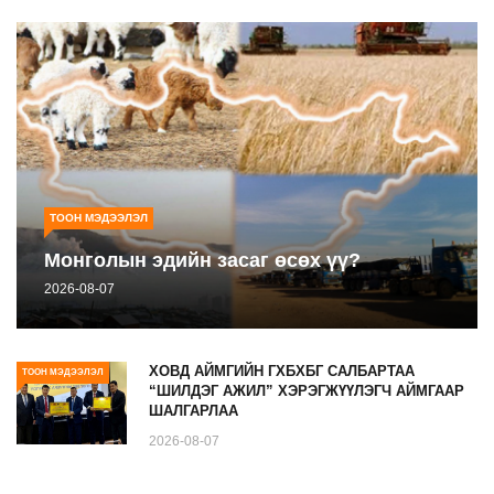
ТООН МЭДЭЭЛЭЛ
Монголын эдийн засаг өсөх үү?
2026-08-07
ХОВД АЙМГИЙН ГХБХБГ САЛБАРТАА
ТООН МЭДЭЭЛЭЛ
“ШИЛДЭГ АЖИЛ” ХЭРЭГЖҮҮЛЭГЧ АЙМГААР
ШАЛГАРЛАА
2026-08-07