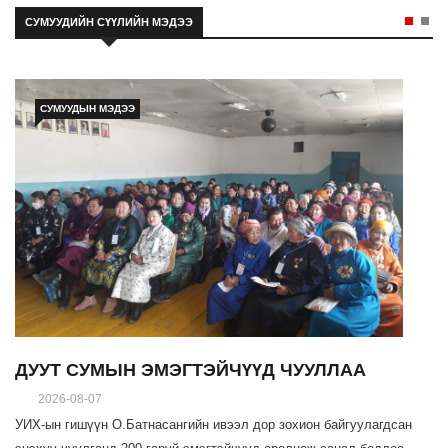
СУМУУДИЙН СҮҮЛИЙН МЭДЭЭ
СУМУУДЫН МЭДЭЭ
ДУУТ СУМЫН ЭМЭГТЭЙЧҮҮД ЧУУЛЛАА
2026-08-07
УИХ-ын гишүүн О.Батнасангийн ивээл дор зохион байгуулагдсан