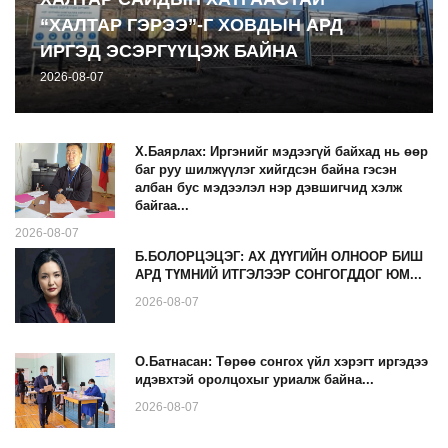
“ХАЛТАР ГЭРЭЭ”-Г ХОВДЫН АРД
ИРГЭД ЭСЭРГҮҮЦЭЖ БАЙНА
2026-08-07
Х.Баярлах: Иргэнийг мэдээгүй байхад нь өөр
баг руу шилжүүлэг хийгдсэн байна гэсэн
албан бус мэдээлэл нэр дэвшигчид хэлж
байгаа...
2026-08-07
Б.БОЛОРЦЭЦЭГ: АХ ДҮҮГИЙН ОЛНООР БИШ
АРД ТҮМНИЙ ИТГЭЛЭЭР СОНГОГДДОГ ЮМ...
2026-08-07
О.Батнасан: Төрөө сонгох үйл хэрэгт иргэдээ
идэвхтэй оролцохыг уриалж байна...
2026-08-07