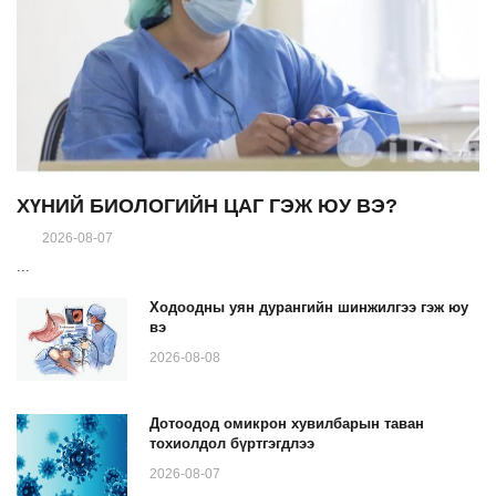
ХҮНИЙ БИОЛОГИЙН ЦАГ ГЭЖ ЮУ ВЭ?
2026-08-07
...
Ходоодны уян дурангийн шинжилгээ гэж юу
вэ
2026-08-08
Дотоодод омикрон хувилбарын таван
тохиолдол бүртгэгдлээ
2026-08-07