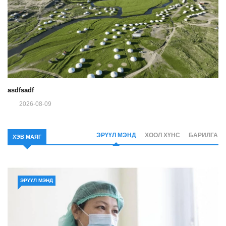
asdfsadf
2026-08-09
ЭРҮҮЛ МЭНД
ХООЛ ХҮНС
БАРИЛГА
ХЭВ МАЯГ
ЭРҮҮЛ МЭНД