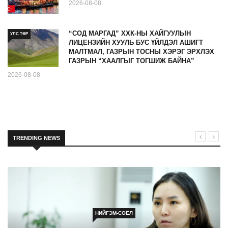
2026-08-08
“СОД МАРГАД” ХХК-НЫ ХАЙГУУЛЫН
УЛС ТӨР
ЛИЦЕНЗИЙН ХУУЛЬ БУС ҮЙЛДЭЛ АШИГТ
МАЛТМАЛ, ГАЗРЫН ТОСНЫ ХЭРЭГ ЭРХЛЭХ
ГАЗРЫН “ХААЛГЫГ ТОГШИЖ БАЙНА”
2026-08-08
TRENDING NEWS
НИЙГЭМ-СОЁЛ