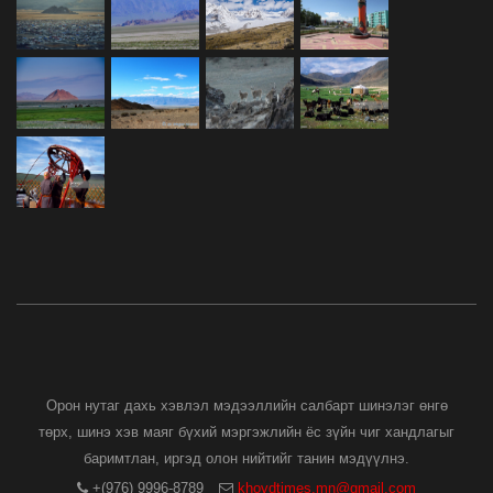
Орон нутаг дахь хэвлэл мэдээллийн салбарт шинэлэг өнгө
төрх, шинэ хэв маяг бүхий мэргэжлийн ёс зүйн чиг хандлагыг
баримтлан, иргэд олон нийтийг танин мэдүүлнэ.
+(976) 9996-8789
khovdtimes.mn@gmail.com