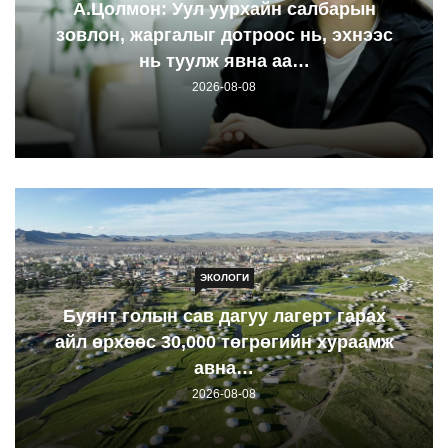
А.Цолмон: Уул уурхайн салбарын
зовлон, жаргалыг дотроос нь, эхнээс
нь туулж явна аа…
2026-08-08
ЭКОЛОГИ
Буянт голын сав дагуу лагерт гарах
айл өрхөөс 30,000 төгрөгийн хураамж
авна…
2026-08-08