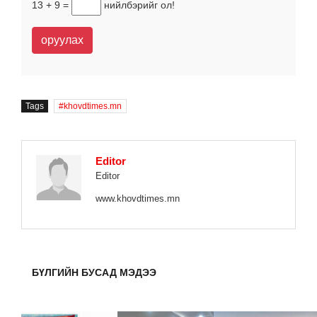
13 + 9 =
нийлбэрийг ол!
оруулах
Tags
khovdtimes.mn
Editor
Editor
www.khovdtimes.mn
БҮЛГИЙН БУСАД МЭДЭЭ