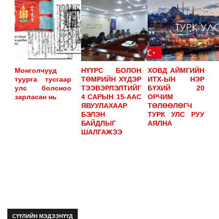
Монголчууд
НҮҮРС БОЛОН
ХОВД АЙМГИЙН
туурга тусгаар
ТӨМРИЙН ХҮДЭР
ИТХ-ЫН НЭР
улс болсноо
ТЭЭВЭРЛЭЛТИЙГ
БҮХИЙ 20
зарласан нь
4 САРЫН 15-ААС
ОРЧИМ
ЯВУУЛАХААР
ТӨЛӨӨЛӨГЧ
БЭЛЭН
ТУРК УЛС РУУ
БАЙДЛЫГ
АЯЛНА
ШАЛГАЖЭЭ
СҮҮЛИЙН МЭДЭЭНҮҮД