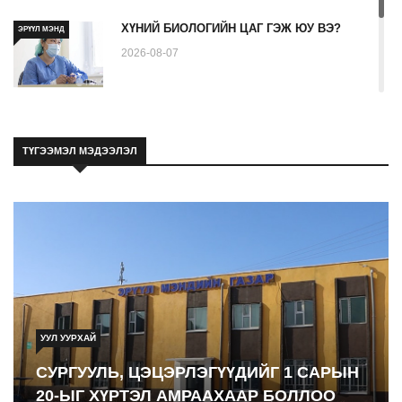
ХҮНИЙ БИОЛОГИЙН ЦАГ ГЭЖ ЮУ ВЭ?
ЭРҮҮЛ МЭНД
2026-08-07
Ходоодны уян дурангийн шинжилгээ гэж
ЭРҮҮЛ МЭНД
юу вэ
ТҮГЭЭМЭЛ МЭДЭЭЛЭЛ
2026-08-08
УУЛ УУРХАЙ
СУРГУУЛЬ, ЦЭЦЭРЛЭГҮҮДИЙГ 1 САРЫН
20-ЫГ ХҮРТЭЛ АМРААХААР БОЛЛОО