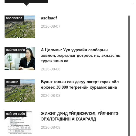
asdfsadf
БОЛОВСРОЛ
2026-08-07
А.Цолмон: Уул уурхайн салбарын
НИЙГЭМ-СОЁЛ
зовлон, жаргалыг дотроос нь, эхнээс нь
туулж явна аа
2026-08-08
Буянт голын сав дагуу лагерт гарах айл
ЭКОЛОГИ
өрхөөс 30,000 төгрөгийн хураамж авна
2026-08-08
ЖИЖИГ ДУНД ҮЙЛДВЭРЛЭЛ, ҮЙЛЧИЛГЭ
НИЙГЭМ-СОЁЛ
ЭРХЛЭГЧДИЙН АНХААРАЛД
2026-08-08