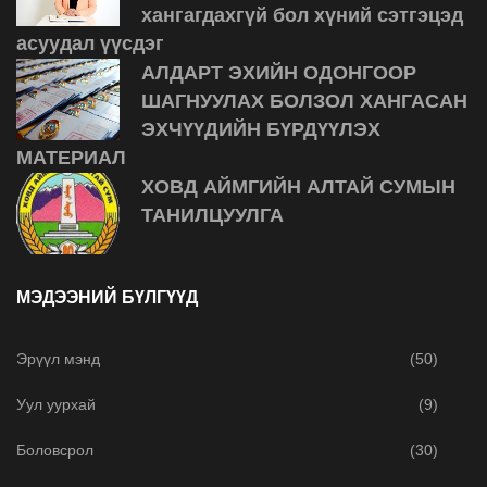
хангагдахгүй бол хүний сэтгэцэд
асуудал үүсдэг
АЛДАРТ ЭХИЙН ОДОНГООР
ШАГНУУЛАХ БОЛЗОЛ ХАНГАСАН
ЭХЧҮҮДИЙН БҮРДҮҮЛЭХ
МАТЕРИАЛ
ХОВД АЙМГИЙН АЛТАЙ СУМЫН
ТАНИЛЦУУЛГА
МЭДЭЭНИЙ БҮЛГҮҮД
Эрүүл мэнд
(50)
Уул уурхай
(9)
Боловсрол
(30)