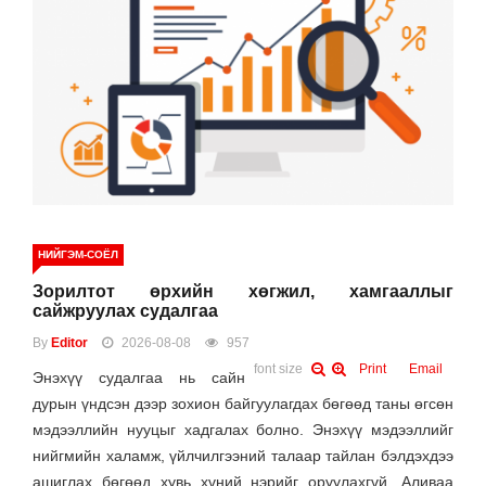
НИЙГЭМ-СОЁЛ
Зорилтот өрхийн хөгжил, хамгааллыг
сайжруулах судалгаа
By
Editor
2026-08-08
957
font size
Print
Email
Энэхүү судалгаа нь сайн
дурын үндсэн дээр зохион байгуулагдах бөгөөд таны өгсөн
мэдээллийн нууцыг хадгалах болно. Энэхүү мэдээллийг
нийгмийн халамж, үйлчилгээний талаар тайлан бэлдэхдээ
ашиглах бөгөөд хувь хүний нэрийг оруулахгүй. Аливаа