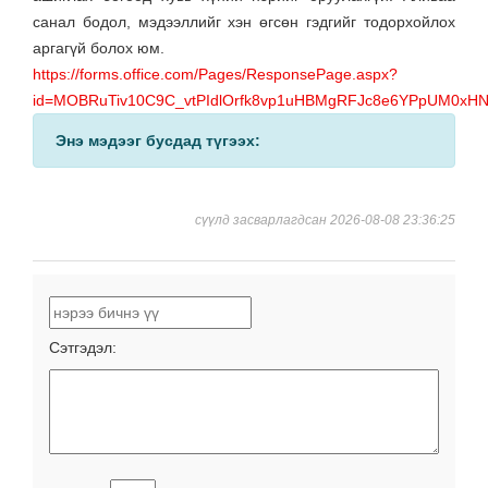
санал бодол, мэдээллийг хэн өгсөн гэдгийг тодорхойлох
аргагүй болох юм.
https://forms.office.com/Pages/ResponsePage.aspx?
id=MOBRuTiv10C9C_vtPIdlOrfk8vp1uHBMgRFJc8e6YPpUM0
Энэ мэдээг бусдад түгээх:
сүүлд засварлагдсан 2026-08-08 23:36:25
Сэтгэдэл: