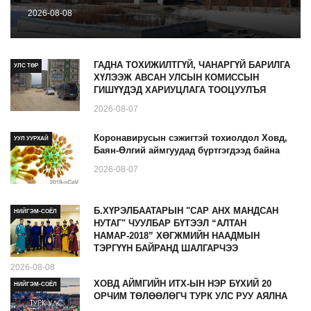
2026-08-08
ГАДНА ТОХИЖИЛТГҮЙ, ЧАНАРГҮЙ БАРИЛГА
УЛС ТӨР
ХҮЛЭЭЖ АВСАН УЛСЫН КОМИССЫН
ГИШҮҮДЭД ХАРИУЦЛАГА ТООЦУУЛЪЯ
2026-08-07
Коронавирусын сэжигтэй тохиолдол Ховд,
УУЛ УУРХАЙ
Баян-Өлгий аймгуудад бүртгэгдээд байна
2026-08-07
Б.ХҮРЭЛБААТАРЫН "САР АНХ МАНДСАН
НИЙГЭМ-СОЁЛ
НУТАГ" ЧУУЛБАР БҮТЭЭЛ “АЛТАН
НАМАР-2018” ХӨГЖМИЙН НААДМЫН
ТЭРГҮҮН БАЙРАНД ШАЛГАРЧЭЭ
2026-08-08
ХОВД АЙМГИЙН ИТХ-ЫН НЭР БҮХИЙ 20
НИЙГЭМ-СОЁЛ
ОРЧИМ ТӨЛӨӨЛӨГЧ ТУРК УЛС РУУ АЯЛНА