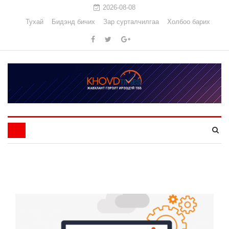
2026-08-08
Тухай
Бидэнд бичих
Зар сурталчилгаа
Холбоо барих