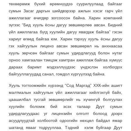
төхөөрөмж бүхий өрөмнүүдээ суурилуулаад байгааг
сумын Засаг даргын шийдвэрээр ажлын хэсэг гарч үйл
ажиллагааг өчигдөр зогсоосон байна. Харин компаний
зүгээс “Бид хууль ёсны дагуу зөвшөөрлөө авсан. Бидний
үйл ажиллагаа бүгд хуулийн дагуу явагдаж байгаа” гэсэн
хариуг өгөөд байгаа юм. Харин тэрхүү хууль ёсны дагуу
гэх хайгуулын лиценз авсан зөвшөөрөл нь анхнаасаа
хууль зөрчсөн байгааг сумын удирдлагууд болон нутаг
орноо хамгаалан тэмцэж хамтран ажиллаж байгаа хүмүүс
дараах баримт мэдээллүүдээс үндэслэн холбогдох
байгууллагуудад санал, гомдол хүргүүлээд байна.
Хууль тогтоомжийн хүрээнд “Сод Маргад” ХХК-ийн ашигт
малтмалын хайгуулын үйл ажиллагааг хийлгэхгүй байх,
цаашилбал тусгай зөвшөөрлийг нь хүчингүй болгуулах
хуулийн боломж бий эсэх талаар Дуут сумын
удирдлагуудаас уг лицензийн олголт болоод дээрх
асуудлуудтай холбоотой одоогийн нөхцөл байдал ямар
шатанд явааг тодрууллаа. Тэдний хэлж буйгаар Дуут