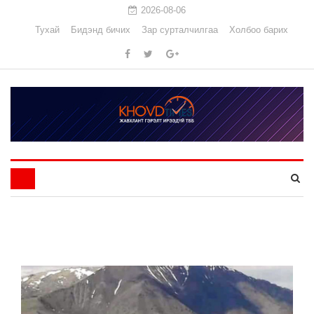
2026-08-06
Тухай
Бидэнд бичих
Зар сурталчилгаа
Холбоо барих