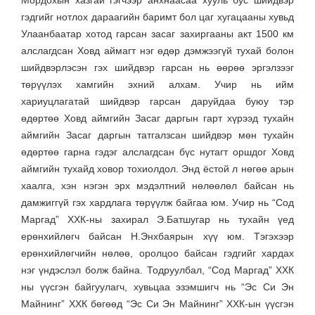
гэдгийг нотлох дараагийн баримт бол цаг хугацааны хувьд
Улаанбаатар хотод гарсан засаг захиргааны акт 1500 км
алслагдсан Ховд аймагт нэг өдөр дэмжээгүй тухай болон
шийдвэрлэсэн гэх шийдвэр гарсан нь өөрөө эргэлзээг
төрүүлэх хамгийн эхний алхам. Учир нь ийм
хариуцлагатай шийдвэр гарсан даруйдаа буюу тэр
өдөртөө Ховд аймгийн Засаг даргын гарт хүрээд тухайн
аймгийн Засаг даргын татгалзсан шийдвэр мөн тухайн
өдөртөө гарна гэдэг алслагдсан бүс нутагт оршдог Ховд
аймгийн тухайд ховор тохиолдол. Энд ёстой л нөгөө арын
хаалга, хэн нэгэн эрх мэдэлтний нөлөөлөл байсан нь
дамжиггүй гэх хардлага төрүүлж байгаа юм. Учир нь “Сод
Маргад” ХХК-ны захирал Э.Батшугар нь тухайн үед
ерөнхийлөгч байсан Н.Энхбаярын хүү юм. Тэгэхээр
ерөнхийлөгчийн нөлөө, оролцоо байсан гэдгийг хардах
нэг үндэслэл болж байна. Тодруулбал, “Сод Маргад” ХХК
ны үүсгэн байгуулагч, хувьцаа эзэмшигч нь “Эс Си Эн
Майнинг” ХХК бөгөөд “Эс Си Эн Майнинг” ХХК-ын үүсгэн