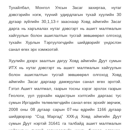
Тухайлбал, Монгол Улсын Засаг захиргаа, нутаг
дэвсгэрийн нэгж, түүний удирдлагын тухай хуулийн 30
дугаар зүйлийн 30,1,13-т зааснаар Ховд аймгийн Засаг
дарга нь харъяалах нутаг дэвсгэрт нь ашигт малтмалын
хайгуулын болон ашиглалтын тусгай зөвшөөрөл олгоход
тухайн Хурлын Тэргүүлэгчдийн шийдвэрийг үндэслэн
санал өгөх эрх хэмжээтэй.
Хуулийн дээрх заалтын дагуу Ховд аймгийн Дуут сумын
ИТХ нь нутаг дэвсгэрт нь ашигт малтмалын хайгуулын
болон ашиглалтын тусгай зөвшөөрөл олгоход Ховд
аймгийн Засаг даргаар дамжуулан санал өгөх эрхтэй.
Гэтэл Ашигт малтмал, газрын тосны хэрэг эрхлэх газрын
Геологи, уул уурхайн кадастрын хэлтсийн даргаас тус
сумын Иргэдийн төлөөлөгчдийн санал өгөх эрхийг зөрчиж,
2008 оны 08 дугаар сарын 07-ны өдрийн 1166 дугаар
шийдвэрээр “Сод Маргад” ХХК-д Ховд аймгийн Дуут
сумын Дуут нэртэй 31641 га талбайд ашигт малтмалын