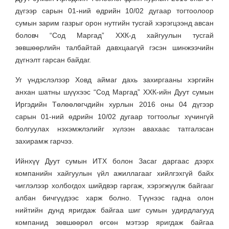
дүгээр сарын 01-ний өдрийн 10/02 дугаар тогтоолоор
сумын зарим газрыг орон нутгийн тусгай хэрэгцээнд авсан
боловч “Сод Маргад” ХХК-д хайгуулын тусгай
зөвшөөрлийн талбайтай давхцаагүй гэсэн шинжээчийн
дүгнэлт гарсан байдаг.
Уг үндэслэлээр Ховд аймаг дахь захиргааны хэргийн
анхан шатны шүүхээс “Сод Маргад” ХХК-ийн Дуут сумын
Иргэдийн Төлөөлөгчдийн хурлын 2016 оны 04 дүгээр
сарын 01-ний өдрийн 10/02 дугаар тогтоолыг хүчингүй
болгуулах нэхэмжлэлийг хүлээн авахаас татгалзсан
захирамж гарчээ.
Ийнхүү Дуут сумын ИТХ болон Засаг даргаас дээрх
компанийн хайгуулын үйл ажиллагааг хийлгэхгүй байх
чиглэлээр холбогдох шийдвэр гаргаж, хэрэгжүүлж байгааг
албан бичгүүдээс харж болно. Түүнээс гадна олон
нийтийн дунд яригдаж байгаа шиг сумын удирдлагууд
компанид зөвшөөрөл өгсөн мэтээр яригдаж байгаа