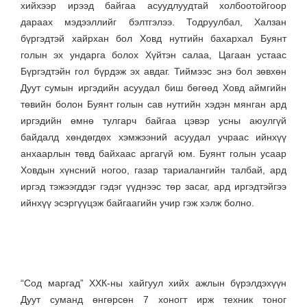
хийхээр ирээд байгаа асуудлуудтай холбоотойгоор
дараах мэдээллийг бэлтгэлээ. Тодруулбал, Халзан
бүргэдтэй хайрхан бол Ховд нутгийн бахархал Буянт
голын эх ундарга болох Хүйтэн салаа, Цагаан устаас
Бүргэдтэйн гол бүрдэж эх авдаг. Тиймээс энэ бол зөвхөн
Дуут сумын иргэдийн асуудал биш бөгөөд Ховд аймгийн
төвийн болон Буянт голын сав нутгийн хэдэн мянган ард
иргэдийн өмнө тулгарч байгаа цэвэр усны аюулгүй
байдалд хөндөгдөх хэмжээний асуудал учраас ийнхүү
анхаарлын төвд байхаас аргагүй юм. Буянт голын усаар
Ховдын хүнсний ногоо, газар тариалангийн талбай, ард
иргэд тэжээгддэг гэдэг үүднээс төр засаг, ард иргэдтэйгээ
ийнхүү эсэргүүцэж байгаагийн учир гэж хэлж болно.
“Сод маргад” ХХК-ны хайгуул хийх ажлын бүрэлдэхүүн
Дуут суманд өнгөрсөн 7 хоногт ирж техник тоног