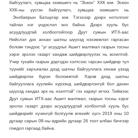
байгуулагч, хувьцаа эзэмшигч нь “Эскон” ХХК юм. Эскон
ХХК-ны үүсгэн байгуулагч, хувьцаа эзэмшигч нь
Энхбаярын Батшугар юм. Тэгэхээр дээрх нотолгоог
тайлах нэг үндэслэл энэ байна. Дээрх хууль бус
асуудлуудтай холбоотойгоор Дуут сумын ИТХ-аас
Нийслэл дэх анхан шатны шүүхэд нэхэмжлэл гаргасан
боловч тэндээс “уг асуудлыг Ашигт малтмал газрын тосны
хэрэг эрхлэх газарт хандаж шийдвэрлүүлэх нь зохилтой.
Учир тухайн газрын дэргэдэх хэлтсээс гарсан шийдвэр тул
түүнийг харъяалах дээд шатны байгууллага хянаж үзээд
шийдвэрлэх бүрэн боломжтой. Хэрэв дээд шатны
байгууллага хуулийн хүрээнд шийдвэрлэхгүй бол дахин
шүүхэд хандах эрх нь нээлттэй” гэх хариуг өгчээ. Тиймээс
Дуут сумын ИТХ-аас Ашигт малтмал, газрын тосны хэрэг
эрхлэх газарт дээрх асуудлуудтай холбоотой хууль бус
шийдвэрийг хүчингүй болгуулж өгөхийг хүсч 2019 оны 10
дугаар сарын 08-ны өдрийн дугаар 26 тоот албан бичгээр
гомдол гаргаад байна.