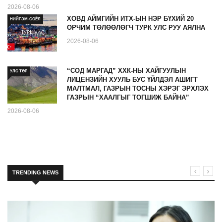
2026-08-06
ХОВД АЙМГИЙН ИТХ-ЫН НЭР БҮХИЙ 20
НИЙГЭМ-СОЁЛ
ОРЧИМ ТӨЛӨӨЛӨГЧ ТУРК УЛС РУУ АЯЛНА
2026-08-06
“СОД МАРГАД” ХХК-НЫ ХАЙГУУЛЫН
УЛС ТӨР
ЛИЦЕНЗИЙН ХУУЛЬ БУС ҮЙЛДЭЛ АШИГТ
МАЛТМАЛ, ГАЗРЫН ТОСНЫ ХЭРЭГ ЭРХЛЭХ
ГАЗРЫН “ХААЛГЫГ ТОГШИЖ БАЙНА”
2026-08-06
TRENDING NEWS