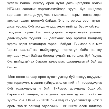
хүлээж байна. Ийнхүү орон нутаг дахь иргэдийн болон
ИТХ-ын саналыг харгалзахгүйгээр хууль бус шийдвэр
гаргасан тохиолдлууд Ашигт малтмал, газрын тосны хэрэг
эрхлэх газарт цөөнгүй байдаг. Энэ нь эргээд орон нутагт
дахь үүсээд буй асуудлуудад олон нийтэд буруу ойлголт
төрүүлэх, хууль бус шийдвэрийг мэдээлэлгүйн улмаас
даамжруулж түүнийг нь дагахаас өөр аргагүй байдалд
хүргэх зэрэг тохиолдол гарсан байдаг. Тиймээс энэ мэт
“арын хаалга”-ны шийдвэрүүд гаргахгүй байх нь юу
юунаас чухал байгаа бөгөөд үүдийг нь тогшиж буй “хууль
бус шийдвэр”-ээ буцаан залруулах шаардлагатай байгаа
билээ.
Мөн нөгөө талаар орон нутагт үүсээд буй энэхүү асуудлыг
улс төржүүлж, мушгин гуйвуулж олон нийтийг төөрөгдүүлж
буй тохиолдлууд ч бий. Тиймээс асуудалд бодитой,
баримттай хандаж, эргэцүүлэн тунгааж дүгнэлт хийх нь
зүйтэй юм. Өмнө нь 2010 оны үед хайгуул хийхээр ирж 8
өрөм тавьж байхад одоогийнх шиг ингэж олон нийтээр