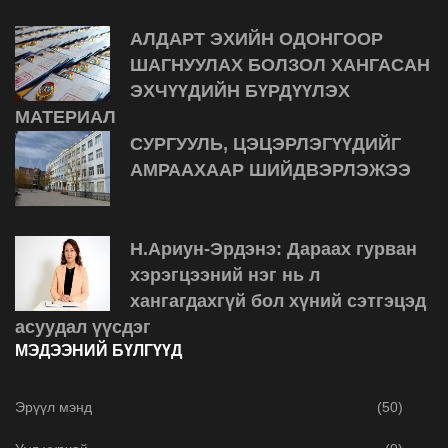
АЛДАРТ ЭХИЙН ОДОНГООР
ШАГНУУЛАХ БОЛЗОЛ ХАНГАСАН
ЭХЧҮҮДИЙН БҮРДҮҮЛЭХ
МАТЕРИАЛ
СУРГУУЛЬ, ЦЭЦЭРЛЭГҮҮДИЙГ
АМРААХААР ШИЙДВЭРЛЭЖЭЭ
Н.Ариун-Эрдэнэ: Дараах гурван
хэрэгцээний нэг нь л
хангагдахгүй бол хүний сэтгэцэд
асуудал үүсдэг
МЭДЭЭНИЙ БҮЛГҮҮД
Эрүүл мэнд
(50)