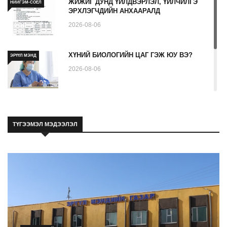
ЖИЖИГ ДУНД ҮЙЛДВЭРЛЭЛ, ҮЙЛЧИЛГЭ
НИЙГЭМ-СОЁЛ
ЭРХЛЭГЧДИЙН АНХААРАЛД
2026-08-06
ХҮНИЙ БИОЛОГИЙН ЦАГ ГЭЖ ЮУ ВЭ?
ЭРҮҮЛ МЭНД
2026-08-06
Ходоодны уян дурангийн шинжилгээ гэж
ЭРҮҮЛ МЭНД
юу вэ
ТҮГЭЭМЭЛ МЭДЭЭЛЭЛ
2026-08-06