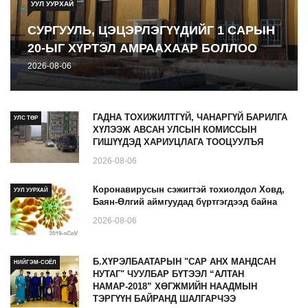
УУЛ УУРХАЙ
СУРГУУЛЬ, ЦЭЦЭРЛЭГҮҮДИЙГ 1 САРЫН
20-ЫГ ХҮРТЭЛ АМРААХААР БОЛЛОО
2026-08-06
ГАДНА ТОХИЖИЛТГҮЙ, ЧАНАРГҮЙ БАРИЛГА
УЛС ТӨР
ХҮЛЭЭЖ АВСАН УЛСЫН КОМИССЫН
ГИШҮҮДЭД ХАРИУЦЛАГА ТООЦУУЛЪЯ
2026-08-06
Коронавирусын сэжигтэй тохиолдол Ховд,
УУЛ УУРХАЙ
Баян-Өлгий аймгуудад бүртгэгдээд байна
2026-08-06
Б.ХҮРЭЛБААТАРЫН "САР АНХ МАНДСАН
НИЙГЭМ-СОЁЛ
НУТАГ" ЧУУЛБАР БҮТЭЭЛ “АЛТАН
НАМАР-2018” ХӨГЖМИЙН НААДМЫН
ТЭРГҮҮН БАЙРАНД ШАЛГАРЧЭЭ