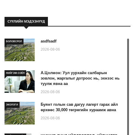
СҮҮЛИЙН МЭДЭЭНҮҮД
asdfsadf
БОЛОВСРОЛ
2026-08-06
А.Цолмон: Уул уурхайн салбарын
НИЙГЭМ-СОЁЛ
зовлон, жаргалыг дотроос нь, эхнээс нь
туулж явна аа
2026-08-06
Буянт голын сав дагуу лагерт гарах айл
ЭКОЛОГИ
өрхөөс 30,000 төгрөгийн хураамж авна
2026-08-06