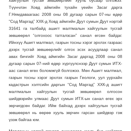
хайгуулын тусгай зөвшөөрлийг хууль бусаар олгожээ.
Түүнчлэн Ховд аймгийн тухайн үеийн Засаг дарга
Г.Нямдаваагаас 2008 оны 08 дугаар сарын 07-ны өдөр
“Сод Маргад” ХХК-д Ховд аймгийн Дуут сумын Дуут нэртэй
31641 га талбайд ашигт малтмалын хайгуулын тусгай
зөвшөөрөл “олгохоос татгалзсан” санал өгсөн байдаг.
Ийнхүү Ашигт малтмал, газрын тосны хэрэг эрхлэх газраас
дээрх тусгай зөвшөөрлийг олгох эсэх асуудлаар санал
авах бичгийг Ховд аймгийн Засаг даргад 2008 оны 08
дугаар сарын 07-ний өдөр хүргүүлснээр Дуут сумын ИТХ-
аас санал өгөх боломжгүй болгожээ. Мөн Ашигт малтмал,
газрын тосны хэрэг эрхлэх газрын Геологи, уул уурхайн
кадастрын хэлтсийн даргын “Сод Маргад” ХХК-д ашигт
малтмалын хайгуулын тусгай зөвшөөрөл олгосон
шийдвэрийн улмаас Дуут сумын ИТХ-ын санал өгөх эрх
зөрчигдсөн байдаг. Ийм байхад дээрх хайгуулын тусгай
зөвшөөрөл нь өөрөө хууль зөрчин гарсан шийдвэр гэж
үзэж байгаа юм.
Мордохын хазгай гэгчээр анхнаасаа хууль бус шийдвэр