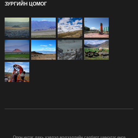
ЗУРГИЙН ЦОМОГ
Орон нутаг дахь хэвлэл мэдээллийн салбарт шинэлэг өнгө