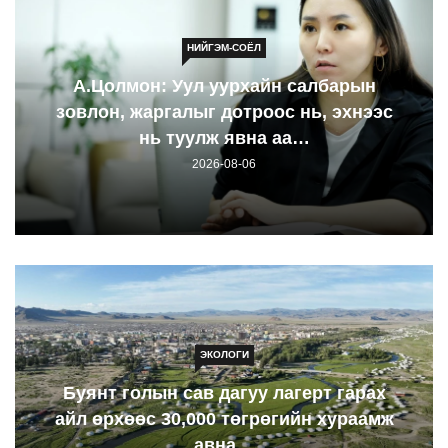
НИЙГЭМ-СОЁЛ
А.Цолмон: Уул уурхайн салбарын
зовлон, жаргалыг дотроос нь, эхнээс
нь туулж явна аа…
2026-08-06
ЭКОЛОГИ
Буянт голын сав дагуу лагерт гарах
айл өрхөөс 30,000 төгрөгийн хураамж
авна…