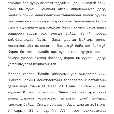
асуудал бол буруу ойлголт гэдгийг онцлох нь зүйтэй байх.
Учир нь тухайн компани авсан лицензийнхээ дагуу
Байгаль орчны менежментийн төлөвлөгөөг боловсруулан
батлуулахаар холбогдох мэргэжлийн байгууллага болон
сумын удирдлагуудад хандсан бичигт сумын Засаг дарга
зөвшөөрч гарын үсэг зурсан байдаг. Үүнийг тэрээр
тайлбарлахдаа “сумын Засаг даргад Байгаль орчны
менежментийн төлөвлөгөөг батлахгүй байх эрх байхгүй.
Харин баталсан тухайн эрх зүйн актийг цуцлах эрх нь
байдаг учраас эхлээд батлаад дараа нь хуулийн дагуу
үргэлжлүүлээд цуцласан” гэв.
Өөрөөр хэлбэл, Тухайн хайгуулын үйл ажиллагаа хийх
“Байгаль орчны менежментийн төлөвлөгөө”-г баталсаны
дараа Дуут сумын ИТХ-аас 2019 оны 08 сарын 21-ны
өдрийн 3/1 тоот тогтоолоор “Ашигт малтмал эрэх, хайх
ажилд дэмжлэг үзүүлэхээс татгалзах тухай” шийдвэр
гаргасан байдаг. Энэ дагуу сумын Засаг даргын 2019 оны
8 сарын 23-ны өдрийн А/64 тоот захирамжаар