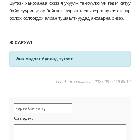
шүтээн хайрханаа хэзээ ч ухуулж төнхүүлэхгүй гэдэг хатуу
байр суурин дээр байгааг Газрын тосны хэрэг эрхлэх газар
болох холбогдох албан тушаалтнуудад анхаарна бизээ.
Ж.САРУУЛ
Энэ мэдээг бусдад түгээх:
сүүлд засварлагдсан 2026-08-06 16:08:46
Сэтгэдэл: