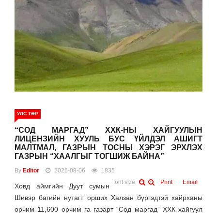
УЛС ТӨР
“СОД МАРГАД” ХХК-НЫ ХАЙГУУЛЫН
ЛИЦЕНЗИЙН ХУУЛЬ БУС ҮЙЛДЭЛ АШИГТ
МАЛТМАЛ, ГАЗРЫН ТОСНЫ ХЭРЭГ ЭРХЛЭХ
ГАЗРЫН “ХААЛГЫГ ТОГШИЖ БАЙНА”
By
Editor
2026-08-06
1835
font size
Print
Email
Ховд аймгийн Дуут сумын
Шивэр багийн нутагт орших Халзан бүргэдтэй хайрханы
орчим 11,600 орчим га газарт “Сод маргад” ХХК хайгуул