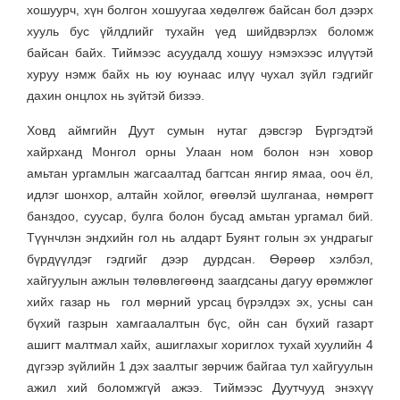
хошуурч, хүн болгон хошуугаа хөдөлгөж байсан бол дээрх
хууль бус үйлдлийг тухайн үед шийдвэрлэх боломж
байсан байх. Тиймээс асуудалд хошуу нэмэхээс илүүтэй
хуруу нэмж байх нь юу юунаас илүү чухал зүйл гэдгийг
дахин онцлох нь зүйтэй бизээ.
Ховд аймгийн Дуут сумын нутаг дэвсгэр Бүргэдтэй
хайрханд Монгол орны Улаан ном болон нэн ховор
амьтан ургамлын жагсаалтад багтсан янгир ямаа, ооч ёл,
идлэг шонхор, алтайн хойлог, өгөөлэй шулганаа, нөмрөгт
банздоо, суусар, булга болон бусад амьтан ургамал бий.
Түүнчлэн эндхийн гол нь алдарт Буянт голын эх ундрагыг
бүрдүүлдэг гэдгийг дээр дурдсан. Өөрөөр хэлбэл,
хайгуулын ажлын төлөвлөгөөнд заагдсаны дагуу өрөмжлөг
хийх газар нь гол мөрний урсац бүрэлдэх эх, усны сан
бүхий газрын хамгаалалтын бүс, ойн сан бүхий газарт
ашигт малтмал хайх, ашиглахыг хориглох тухай хуулийн 4
дүгээр зүйлийн 1 дэх заалтыг зөрчиж байгаа тул хайгуулын
ажил хий боломжгүй ажээ. Тиймээс Дуутчууд энэхүү