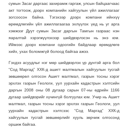
сумын Засаг даргаас захирамж гаргаж, улсын байцаагчаас
акт тогтоож, дээрх компанийн хайгуулын үйл ажиллагааг
зогсоосон байна. Тэгэхээр дээрх компани ийнхүү
өрөмдлөгийн үйл ажиллагаагаа эхлүүлэх үед нь уг арга
хэмжээг Дуут сумын Засаг даргын Тамгын газраас нэн
яаралтай хэрэгжүүлэхээр шийдвэрлэсэн нь энэ юм.
Иймээс дээрх компани одоогийн байдлаар өрөмдлөгө
хийх, ухах боломжгүй болоод байгаа ажээ.
Гэхдээ асуудлыг нэг мөр шийдвэрлэх үр дүнтэй арга бол
“Сод Маргад” ХХК-д ашигт малтмалын хайгуулын тусгай
зөвшөөрөл олгосон Ашигт малтмал, газрын тосны хэрэг
эрхлэх газрын Геологи, уул уурхайн кадастрын хэлтсийн
даргын 2008 оны 08 дугаар сарын 07-ны өдрийн 1166
дугаар шийдвэрийг хүчингүй болгуулах юм. Учир нь Ашигт
малтмал, газрын тосны хэрэг эрхлэх газрын Геологи, уул
уурхайн кадастрын хэлтсээс “Сод Маргад” ХХК-д
хайгуулын тусгай зөвшөөрлийг хууль зөрчиж олгосонд
оршиж байгаа.