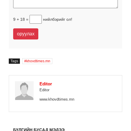
9 + 18 =
нийлбэрийг ол!
оруулах
Tags
khovdtimes.mn
Editor
Editor
www.khovdtimes.mn
БҮЛГИЙН БУСАД МЭДЭЭ