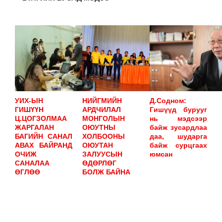
УИХ-ЫН
НИЙГМИЙН
Д.Содном:
ГИШҮҮН
АРДЧИЛАЛ
Гишүүд бурууг
Ц.ЦОГЗОЛМАА
МОНГОЛЫН
нь мэдсээр
ЖАРГАЛАН
ОЮУТНЫ
байж зусардлаа
БАГИЙН САНАЛ
ХОЛБООНЫ
даа, шударга
АВАХ БАЙРАНД
ОЮУТАН
байж сурцгаах
ОЧИЖ
ЗАЛУУСЫН
юмсан
САНАЛАА
ӨДӨРЛӨГ
ӨГЛӨӨ
БОЛЖ БАЙНА