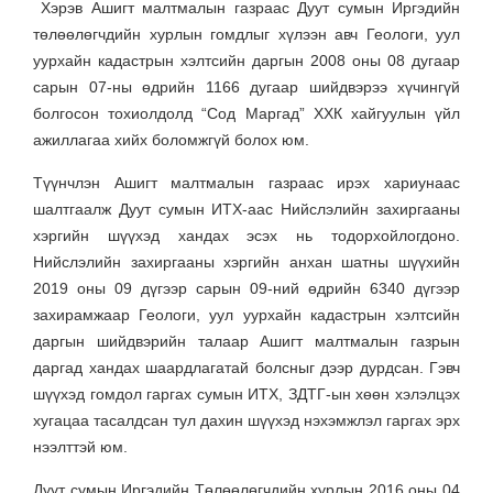
Хэрэв Ашигт малтмалын газраас Дуут сумын Иргэдийн
төлөөлөгчдийн хурлын гомдлыг хүлээн авч Геологи, уул
уурхайн кадастрын хэлтсийн даргын 2008 оны 08 дугаар
сарын 07-ны өдрийн 1166 дугаар шийдвэрээ хүчингүй
болгосон тохиолдолд “Сод Маргад” ХХК хайгуулын үйл
ажиллагаа хийх боломжгүй болох юм.
Түүнчлэн Ашигт малтмалын газраас ирэх хариунаас
шалтгаалж Дуут сумын ИТХ-аас Нийслэлийн захиргааны
хэргийн шүүхэд хандах эсэх нь тодорхойлогдоно.
Нийслэлийн захиргааны хэргийн анхан шатны шүүхийн
2019 оны 09 дүгээр сарын 09-ний өдрийн 6340 дүгээр
захирамжаар Геологи, уул уурхайн кадастрын хэлтсийн
даргын шийдвэрийн талаар Ашигт малтмалын газрын
даргад хандах шаардлагатай болсныг дээр дурдсан. Гэвч
шүүхэд гомдол гаргах сумын ИТХ, ЗДТГ-ын хөөн хэлэлцэх
хугацаа тасалдсан тул дахин шүүхэд нэхэмжлэл гаргах эрх
нээлттэй юм.
Дуут сумын Иргэдийн Төлөөлөгчдийн хурлын 2016 оны 04