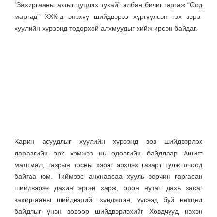
“Захиргааны актыг цуцлах тухай” албан бичиг гаргаж “Сод
маргад” ХХК-д энэхүү шийдвэрээ хүргүүлсэн гэх зэрэг
хуулийн хүрээнд тодорхой алхмуудыг хийж ирсэн байдаг.
Харин асуудлыг хуулийн хүрээнд зөв шийдвэрлэх
дараагийн эрх хэмжээ нь одоогийн байдлаар Ашигт
малтмал, газрын тосны хэрэг эрхлэх газарт тулж очоод
байгаа юм. Тиймээс анхнаасаа хууль зөрчин гаргасан
шийдвэрээ дахин эргэн харж, орон нутаг дахь засаг
захиргааны шийдвэрийг хүндэтгэн, үүсээд буй нөхцөл
байдлыг үнэн зөвөөр шийдвэрлэхийг Ховдчууд нэхэн