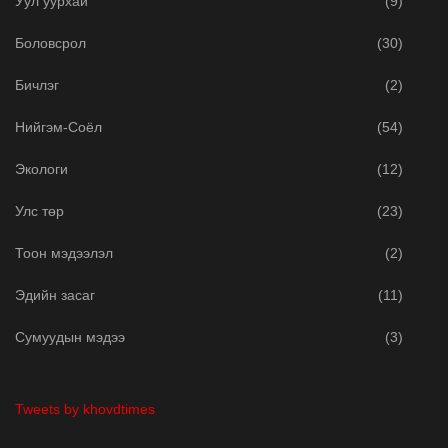
Уул уурхай
(9)
Боловсрол
(30)
Бичлэг
(2)
Нийгэм-Соёл
(54)
Экологи
(12)
Улс төр
(23)
Тоон мэдээлэл
(2)
Эдийн засаг
(11)
Сумуудын мэдээ
(3)
Tweets by khovdtimes