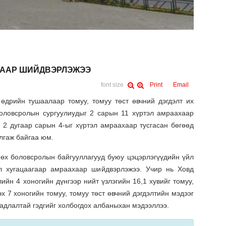
АХААР ШИЙДВЭРЛЭЖЭЭ
font size
Print
Email
рийн тушаалаар томуу, томуу төст өвчний дэгдэлт их
боловсролын сургуулиудыг 2 сарын 11 хүртэл амраахаар
 2 дугаар сарын 4-ыг хүртэл амраахаар тусгасан бөгөөд
лгаж байгаа юм.
өх боловсролын байгууллагууд буюу цэцэрлэгүүдийн үйл
л хугацаагаар амраахаар шийдвэрлэжээ. Учир нь Ховд
йн 4 хоногийн дүнгээр нийт үзлэгийн 16,1 хувийг томуу,
х 7 хоногийн томуу, томуу төст өвчний дэгдэлтийн мэдээг
адлалтай гэдгийг холбогдох албаныхан мэдээллээ.