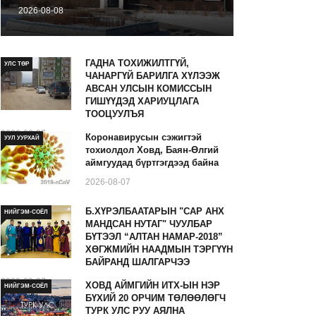
2026-08-08
ГАДНА ТОХИЖИЛТГҮЙ,
УЛС ТӨР
ЧАНАРГҮЙ БАРИЛГА ХҮЛЭЭЖ
АВСАН УЛСЫН КОМИССЫН
ГИШҮҮДЭД ХАРИУЦЛАГА
ТООЦУУЛЪЯ
2026-08-07
Коронавирусын сэжигтэй
УУЛ УУРХАЙ
тохиолдол Ховд, Баян-Өлгий
аймгуудад бүртгэгдээд байна
2026-08-07
Б.ХҮРЭЛБААТАРЫН "САР АНХ
НИЙГЭМ-СОЁЛ
МАНДСАН НУТАГ" ЧУУЛБАР
БҮТЭЭЛ “АЛТАН НАМАР-2018”
ХӨГЖМИЙН НААДМЫН ТЭРГҮҮН
БАЙРАНД ШАЛГАРЧЭЭ
2026-08-07
ХОВД АЙМГИЙН ИТХ-ЫН НЭР
НИЙГЭМ-СОЁЛ
БҮХИЙ 20 ОРЧИМ ТӨЛӨӨЛӨГЧ
ТУРК УЛС РУУ АЯЛНА