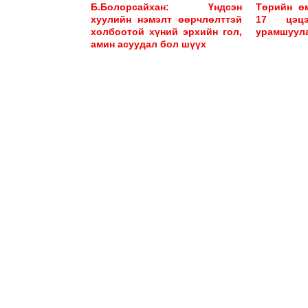
А.Цолмон: Уул уурхайн салбары
Б.Болорсайхан: Үндсэн
Төрийн өм
зовлон, жаргалыг дотроос нь, эхнээ
хуулийн нэмэлт өөрчлөлттэй
17 цэцэ
туулж явна аа…
холбоотой хүний эрхийн гол,
урамшуул
амин асуудал бол шүүх
2026-08-07
ЭКОЛОГИ
Буянт голын сав дагуу лагерт гарах
өрхөөс 30,000 төгрөгийн хураамж а
2026-08-07