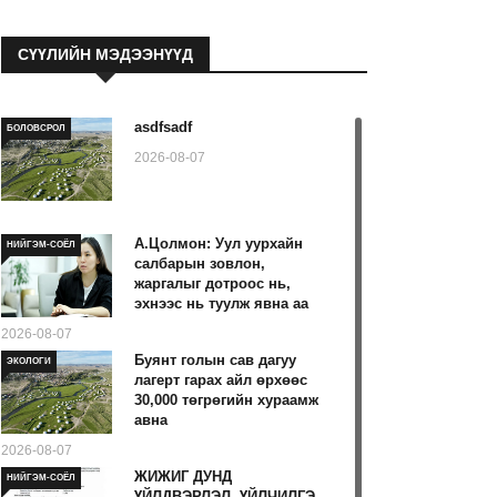
СҮҮЛИЙН МЭДЭЭНҮҮД
asdfsadf
БОЛОВСРОЛ
2026-08-07
А.Цолмон: Уул уурхайн
НИЙГЭМ-СОЁЛ
салбарын зовлон,
жаргалыг дотроос нь,
эхнээс нь туулж явна аа
2026-08-07
Буянт голын сав дагуу
ЭКОЛОГИ
лагерт гарах айл өрхөөс
30,000 төгрөгийн хураамж
авна
2026-08-07
ЖИЖИГ ДУНД
НИЙГЭМ-СОЁЛ
ҮЙЛДВЭРЛЭЛ, ҮЙЛЧИЛГЭ