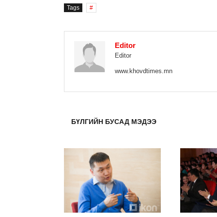
Tags
Editor
Editor
www.khovdtimes.mn
БҮЛГИЙН БУСАД МЭДЭЭ
НИЙГЭМ-СОЁЛ