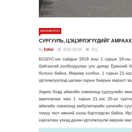
БОЛОВСРОЛ
СУРГУУЛЬ, ЦЭЦЭРЛЭГҮҮДИЙГ АМРА
By
Editor
2026-08-08
821
БСШУС-ын сайдын 2019 оны 1 сарын 18-ны өд
байгаатай холбогдуулан улс даяар Ерөнхий 
болсон байна. Өөрөөр хэлбэл, 1 сарын 21-ээс
үргэлжлүүлээд цагаан сарын баярын амралт за
Харин Ховд аймгийн хэмжээнд сургуулийн өмн
ажиллагааг мөн 1 сарын 21-ээс 25-ыг хүртэ
аймгийн хэмжээнд амбулаторийн үзлэгийн сүүли
томуу төст өвчний онош бүртгэгдсэн байна. Ирэ
харгалзан үзээд дахин үргэлжлүүлж амраах маг