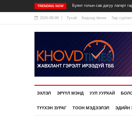
Буянт голын сав дагуу лагерт га
TRENDING NOW
2026-08-08
Тухай
Бидэнд бичих
Зар суртал
ЭХЛЭЛ
ЭРҮҮЛ МЭНД
УУЛ УУРХАЙ
БОЛ
ТҮҮХЭН ЗУРАГ
ТООН МЭДЭЭЛЭЛ
ЭДИЙН 