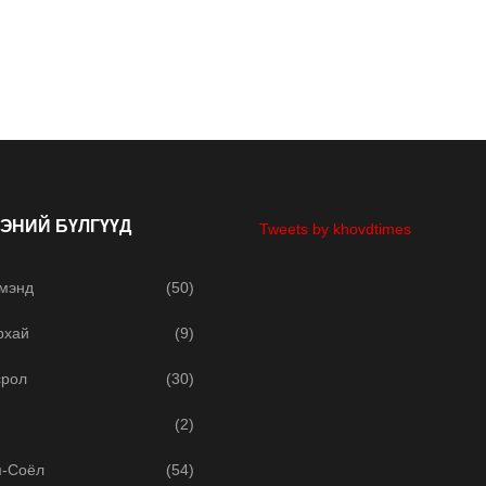
ЭНИЙ БҮЛГҮҮД
Tweets by khovdtimes
 мэнд
(50)
рхай
(9)
срол
(30)
(2)
м-Соёл
(54)