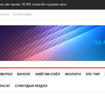
рах айл өрхөөс 30,000 төгрөгийн хураамж авна
чилгаа
Холбоо барих
ОВСРОЛ
БИЧЛЭГ
НИЙГЭМ-СОЁЛ
ЭКОЛОГИ
УЛС ТӨР
ЗАСАГ
СУМУУДЫН МЭДЭЭ