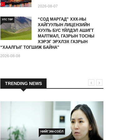
2026-08-07
“СОД МАРГАД” ХХК-НЫ
УЛС ТӨР
ХАЙГУУЛЫН ЛИЦЕНЗИЙН
ХУУЛЬ БУС ҮЙЛДЭЛ АШИГТ
МАЛТМАЛ, ГАЗРЫН ТОСНЫ
ХЭРЭГ ЭРХЛЭХ ГАЗРЫН
“ХААЛГЫГ ТОГШИЖ БАЙНА”
2026-08-08
TRENDING NEWS
НИЙГЭМ-СОЁЛ