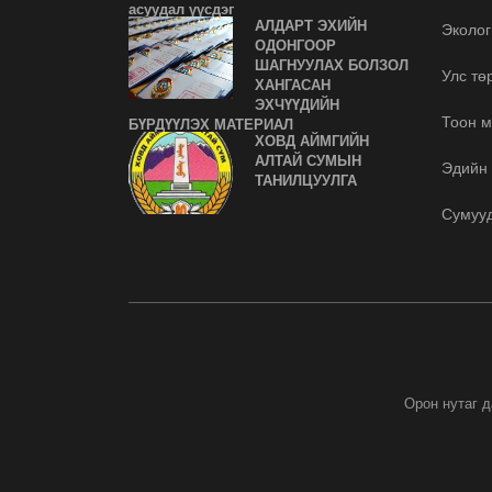
асуудал үүсдэг
АЛДАРТ ЭХИЙН
Эколог
ОДОНГООР
ШАГНУУЛАХ БОЛЗОЛ
Улс тө
ХАНГАСАН
ЭХЧҮҮДИЙН
Тоон м
БҮРДҮҮЛЭХ МАТЕРИАЛ
ХОВД АЙМГИЙН
АЛТАЙ СУМЫН
Эдийн 
ТАНИЛЦУУЛГА
Сумуу
Орон нутаг 