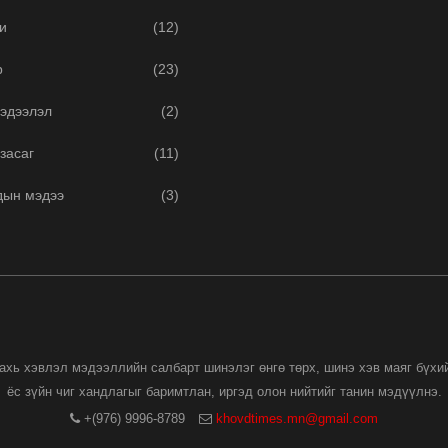
и
(12)
р
(23)
эдээлэл
(2)
засаг
(11)
дын мэдээ
(3)
дахь хэвлэл мэдээллийн салбарт шинэлэг өнгө төрх, шинэ хэв маяг бүхи
ёс зүйн чиг хандлагыг баримтлан, иргэд олон нийтийг танин мэдүүлнэ.
+(976) 9996-8789
khovdtimes.mn@gmail.com