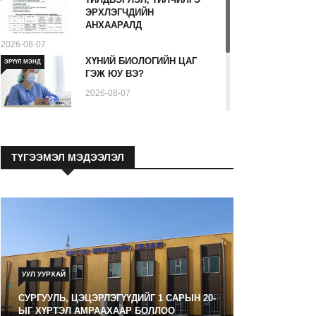
ЭРХЛЭГЧДИЙН
АНХААРАЛД
2026-08-07
ХҮНИЙ БИОЛОГИЙН ЦАГ
ЭРҮҮЛ МЭНД
ГЭЖ ЮУ ВЭ?
2026-08-07
Ходоодны уян дурангийн
ЭРҮҮЛ МЭНД
шинжилгээ гэж юу вэ
ТҮГЭЭМЭЛ МЭДЭЭЛЭЛ
2026-08-07
УУЛ УУРХАЙ
СУРГУУЛЬ, ЦЭЦЭРЛЭГҮҮДИЙГ 1 САРЫН 20-
ЫГ ХҮРТЭЛ АМРААХААР БОЛЛОО