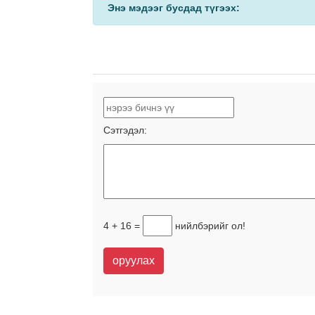
Энэ мэдээг бусдад түгээх:
Сэтгэдэл:
4 + 16 =
нийлбэрийг ол!
оруулах