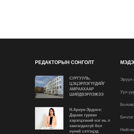
РЕДАКТОРЫН СОНГОЛТ
МЭДЭ
СУРГУУЛЬ,
Эрүүл
ЦЭЦЭРЛЭГҮҮДИЙГ
АМРААХААР
Уул уу
ШИЙДВЭРЛЭЖЭЭ
Болов
Н.Ариун-Эрдэнэ:
Дараах гурван
Бичлэг
хэрэгцээний нэг нь л
хангагдахгүй бол
Нийгэ
хүний сэтгэцэд