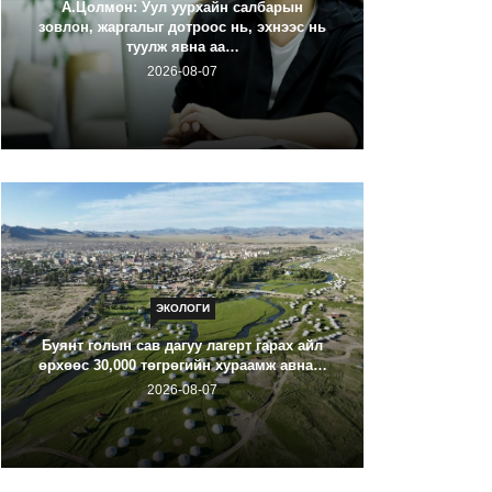
А.Цолмон: Уул уурхайн салбарын
зовлон, жаргалыг дотроос нь, эхнээс нь
туулж явна аа…
Галзуу ч
2026-08-07
ЭКОЛОГИ
ХОВД А
Буянт голын сав дагуу лагерт гарах айл
ОРЧИ
өрхөөс 30,000 төгрөгийн хураамж авна…
2026-08-07