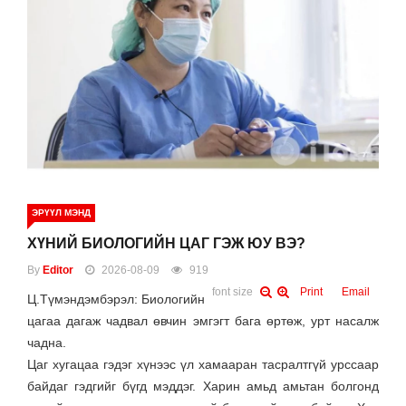
ЭРҮҮЛ МЭНД
ХҮНИЙ БИОЛОГИЙН ЦАГ ГЭЖ ЮУ ВЭ?
By
Editor
2026-08-09
919
font size
Print
Email
Ц.Түмэндэмбэрэл: Биологийн
цагаа дагаж чадвал өвчин эмгэгт бага өртөж, урт насалж
чадна.
Цаг хугацаа гэдэг хүнээс үл хамааран тасралтгүй урссаар
байдаг гэдгийг бүгд мэддэг. Харин амьд амьтан болгонд