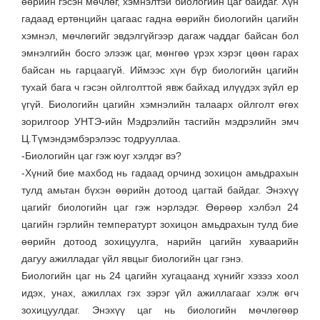
өөрийн гэсэн мөчлөг, хэмнэлтэй биологийн цаг байдаг. Хүн
гадаад ертөнцийн цагаас гадна өөрийн биологийн цагийн
хэмнэл, мөчлөгийг эвдэлгүйгээр дагаж чаддаг байсан бол
эмнэлгийн босго элээж цаг, мөнгөө үрэх хэрэг цөөн гарах
байсан нь гарцаагүй. Иймээс хүн бүр биологийн цагийн
тухай бага ч гэсэн ойлголттой явж байхад илүүдэх зүйл ер
үгүй. Биологийн цагийн хэмнэлийн талаарх ойлголт өгөх
зорилгоор УНТЭ-ийн Мэдрэлийн тасгийн мэдрэлийн эмч
Ц.Түмэндэмбэрэлээс тодрууллаа.
-Биологийн цаг гэж юуг хэлдэг вэ?
-Хүний бие махбод нь гадаад орчинд зохицон амьдрахын
тулд амьтан бүхэн өөрийн дотоод цагтай байдаг. Энэхүү
цагийг биологийн цаг гэж нэрлэдэг. Өөрөөр хэлбэл 24
цагийн гэрлийн температурт зохицон амьдрахын тулд бие
өөрийн дотоод зохицуулга, нарийн цагийн хуваарийн
дагуу ажилладаг үйл явцыг биологийн цаг гэнэ.
Биологийн цаг нь 24 цагийн хугацаанд хүнийг хэзээ хоол
идэх, унах, ажиллах гэх зэрэг үйл ажиллагааг хэлж өгч
зохицуулдаг. Энэхүү цаг нь биологийн мөчлөгөөр