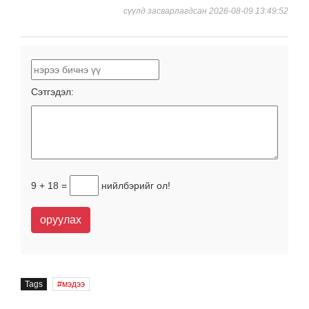
сүүлд засварлагдсан 2026-08-09 13:49:52
Сэтгэдэл:
9 + 18 =
нийлбэрийг ол!
оруулах
Tags
мэдээ