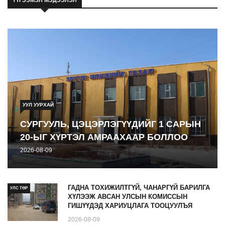
2026-08-09
УУЛ УУРХАЙ
СУРГУУЛЬ, ЦЭЦЭРЛЭГҮҮДИЙГ 1 САРЫН
20-ЫГ ХҮРТЭЛ АМРААХААР БОЛЛОО
2026-08-09
ГАДНА ТОХИЖИЛТГҮЙ, ЧАНАРГҮЙ БАРИЛГА
УЛС ТӨР
ХҮЛЭЭЖ АВСАН УЛСЫН КОМИССЫН
ГИШҮҮДЭД ХАРИУЦЛАГА ТООЦУУЛЪЯ
2026-08-09