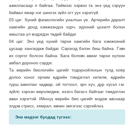
ажилласаар л байгаа. Тиймээс хэрвээ та энэ үед сэрүүн
байвал ямар нэг шингэх зүйл огт уух хэрэггүй.
03 цаг: Хүний физиологийн уналтын үе. Артерийн даралт
хамгийн доод хэмжээндээ хүрч, зүрхний цохилт болон
амьсгаа үл мэдэгдэх төдий байдаг.
04 цаг: Энэ үед хүний тархи хамгийн бага хэмжээний
цусаар хангагдаж байдаг. Сэрэхэд бэлэн биш байна. Гэвч
их соргог болсон байна. Бага боловч авиаг тархи хүлээн
авбал дорхноо сэрдэг.
Та өөрийн биологийн цагийг тодорхойлохын тулд хоёр
долоо хоног орчим өдрийн тэмдэглэл хөтөлж, өдрийн
турш ажиллах чадвар, ой тогтоол, эрч хүч, дур хүсэл г.м.
зүйлс хэрхэн өөрчлөгдөж, ихэсч багасч байгааг тэмдэглэн
авах хэрэгтэй. Ийнхүү өөрийн био цагийг мэдэж авснаар
элдэв стресс, хямрал, өвчин эмгэгээс сэргийлнэ.
Энэ мэдээг бусдад түгээх: