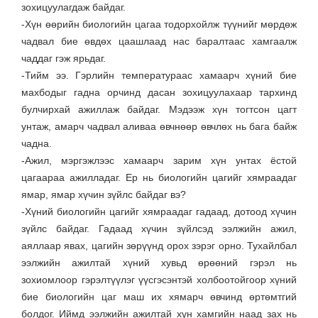
зохицуулагдаж байдаг.
-Хүн өөрийн биологийн цагаа тодорхойлж түүнийг мөрдөж
чадвал бие өвдөх цаашлаад нас баралтаас хамгаалж
чаддаг гэж ярьдаг.
-Тийм ээ. Гэрлийн температураас хамаарч хүний бие
махбодыг гадна орчинд дасан зохицуулахаар тархинд
булчирхай ажиллаж байдаг. Мэдээж хүн тогтсон цагт
унтаж, амарч чадвал аливаа өвчнөөр өвчлөх нь бага байж
чадна.
-Ажил, мэргэжлээс хамаарч зарим хүн унтах ёстой
цагаараа ажилладаг. Ер нь биологийн цагийг хямраадаг
ямар, ямар хүчин зүйлс байдаг вэ?
-Хүний биологийн цагийг хямраадаг гадаад, дотоод хүчин
зүйлс байдаг. Гадаад хүчин зүйлсэд ээлжийн ажил,
аяллаар явах, цагийн зөрүүнд орох зэрэг орно. Тухайлбал
ээлжийн ажилтай хүний хувьд өрөөний гэрэл нь
зохиомлоор гэрэлтүүлэг үүсгэсэнтэй холбоотойгоор хүний
бие биологийн цаг маш их хямарч өвчинд өртөмтгий
болдог. Иймд ээлжийн ажилтай хүн хамгийн наад зах нь