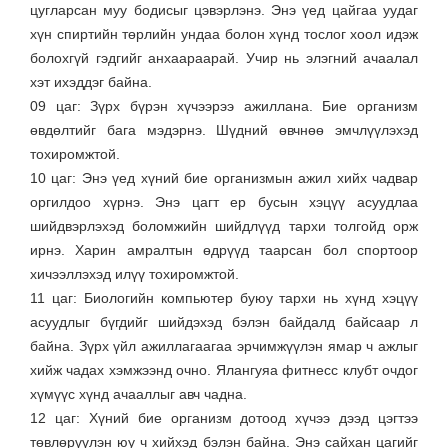
цугларсан муу бодисыг цэвэрлэнэ. Энэ үед цайгаа уудаг
хүн спиртийн төрлийн ундаа болон хүнд тослог хоол идэж
болохгүй гэдгийг анхаараарай. Учир нь элэгний ачаалал
хэт ихэддэг байна.
09 цаг: Зүрх бүрэн хүчээрээ ажиллана. Бие организм
өвдөлтийг бага мэдэрнэ. Шүдний өвчнөө эмчлүүлэхэд
тохиромжтой.
10 цаг: Энэ үед хүний бие организмын ажил хийх чадвар
оргилдоо хүрнэ. Энэ цагт ер бусын хэцүү асуудлаа
шийдвэрлэхэд боломжийн шийдлүүд тархи толгойд орж
ирнэ. Харин амралтын өдрүүд таарсан бол спортоор
хичээллэхэд илүү тохиромжтой.
11 цаг: Биологийн компьютер буюу тархи нь хүнд хэцүү
асуудлыг бүгдийг шийдэхэд бэлэн байдалд байсаар л
байна. Зүрх үйл ажиллагаагаа эрчимжүүлэн ямар ч ажлыг
хийж чадах хэмжээнд очно. Ялангуяа фитнесс клубт очдог
хүмүүс хүнд ачааллыг авч чадна.
12 цаг: Хүний бие организм дотоод хүчээ дээд цэгтээ
төвлөрүүлэн юу ч хийхэд бэлэн байна. Энэ сайхан цагийг