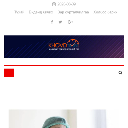
2026-08-09
Тухай
Бидэнд бичих
Зар сурталчилгаа
Холбоо барих