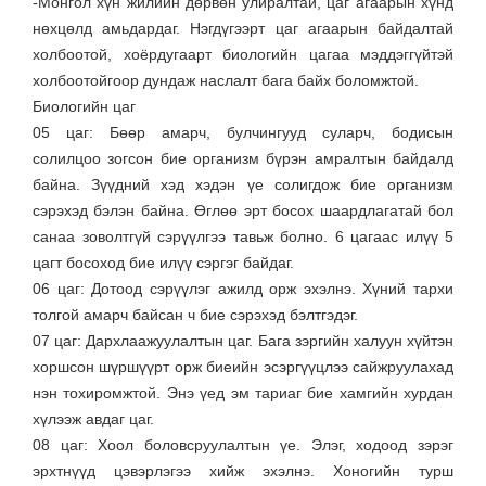
-Монгол хүн жилийн дөрвөн улиралтай, цаг агаарын хүнд
нөхцөлд амьдардаг. Нэгдүгээрт цаг агаарын байдалтай
холбоотой, хоёрдугаарт биологийн цагаа мэддэггүйтэй
холбоотойгоор дундаж наслалт бага байх боломжтой.
Биологийн цаг
05 цаг: Бөөр амарч, булчингууд суларч, бодисын
солилцоо зогсон бие организм бүрэн амралтын байдалд
байна. Зүүдний хэд хэдэн үе солигдож бие организм
сэрэхэд бэлэн байна. Өглөө эрт босох шаардлагатай бол
санаа зоволтгүй сэрүүлгээ тавьж болно. 6 цагаас илүү 5
цагт босоход бие илүү сэргэг байдаг.
06 цаг: Дотоод сэрүүлэг ажилд орж эхэлнэ. Хүний тархи
толгой амарч байсан ч бие сэрэхэд бэлтгэдэг.
07 цаг: Дархлаажуулалтын цаг. Бага зэргийн халуун хүйтэн
хоршсон шүршүүрт орж биеийн эсэргүүцлээ сайжруулахад
нэн тохиромжтой. Энэ үед эм тариаг бие хамгийн хурдан
хүлээж авдаг цаг.
08 цаг: Хоол боловсруулалтын үе. Элэг, ходоод зэрэг
эрхтнүүд цэвэрлэгээ хийж эхэлнэ. Хоногийн турш