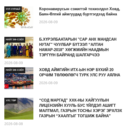
Коронавирусын сэжигтэй тохиолдол Ховд,
УУЛ УУРХАЙ
Баян-Өлгий аймгуудад бүртгэгдээд байна
2026-08-09
Б.ХҮРЭЛБААТАРЫН "САР АНХ МАНДСАН
НИЙГЭМ-СОЁЛ
НУТАГ" ЧУУЛБАР БҮТЭЭЛ “АЛТАН
НАМАР-2018” ХӨГЖМИЙН НААДМЫН
ТЭРГҮҮН БАЙРАНД ШАЛГАРЧЭЭ
2026-08-09
ХОВД АЙМГИЙН ИТХ-ЫН НЭР БҮХИЙ 20
НИЙГЭМ-СОЁЛ
ОРЧИМ ТӨЛӨӨЛӨГЧ ТУРК УЛС РУУ АЯЛНА
2026-08-09
“СОД МАРГАД” ХХК-НЫ ХАЙГУУЛЫН
УЛС ТӨР
ЛИЦЕНЗИЙН ХУУЛЬ БУС ҮЙЛДЭЛ АШИГТ
МАЛТМАЛ, ГАЗРЫН ТОСНЫ ХЭРЭГ ЭРХЛЭХ
ГАЗРЫН “ХААЛГЫГ ТОГШИЖ БАЙНА”
2026-08-08