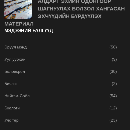
АЛДАРТ ЭХИЙН ОДОНГООР
ШАГНУУЛАХ БОЛЗОЛ ХАНГАСАН
ЭХЧҮҮДИЙН БҮРДҮҮЛЭХ
МАТЕРИАЛ
МЭДЭЭНИЙ БҮЛГҮҮД
Эрүүл мэнд
(50)
Уул уурхай
(9)
Боловсрол
(30)
Бичлэг
(2)
Нийгэм-Соёл
(54)
Экологи
(12)
Улс төр
(23)