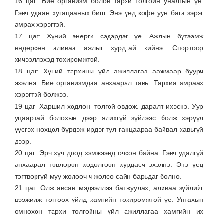
16 цаг: Бие организм болон тархи толгойн уналтын үе.
Гэвч удаан хугацааных биш. Энэ үед кофе уун бага зэрэг
амрах хэрэгтэй.
17 цаг: Хүний энерги сэдэрдэг үе. Ажлын бүтээмж
өндөрсөн аливаа ажлыг хурдтай хийнэ. Спортоор
хичээллэхэд тохиромжтой.
18 цаг: Хүний тархины үйл ажиллагаа аажмаар буурч
эхэлнэ. Бие организмдаа анхаарал тавь. Тархиа амраах
хэрэгтэй болжээ.
19 цаг: Харшил хөдлөн, толгой өвдөж, даралт ихэснэ. Уур
уцаартай болохын дээр ялихгүй зүйлээс болж хэрүүл
үүсгэх нөхцөл бүрдэж ирдэг тул ганцаараа байвал хавьгүй
дээр.
20 цаг: Эрч хүч доод хэмжээнд очсон байна. Гэвч удалгүй
анхаарал төвлөрөн хөдөлгөөн хурдасч эхэлнэ. Энэ үед
тогтворгүй муу жолооч ч жолоо сайн барьдаг болно.
21 цаг: Олж авсан мэдээллээ батжуулах, аливаа зүйлийг
цээжилж тогтоох үйлд хамгийн тохиромжтой үе. Унтахын
өмнөхөн тархи толгойны үйл ажиллагаа хамгийн их