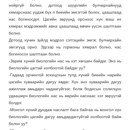
нойргүй болно, дотоод шүүрлийн булчирхайнууд
хямарснаас үүдэж бүх л биеийн эмгэгтэй болох, цаашлаад
нас богиносдог. Цагийн зөрүүнд орсноос хүн маш их
хямрах мэдрэмжийг авна цаашлаад өвчин үүсэх шалтгаан
болно.
Дотоод хүчин зүйлд мэдрэл сэтгэцийн эмгэг, булчирхайн
эмгэгүүд орно. Эдгээр нь гормоны хямрал болно, нас
богиносох шалтгаан болно.
-Зарим хүний биологийн нас нь хэт хөгшин байдаг. Энэ нь
биологийн цагтай холбоотой байдаг уу?
-Гадаад орчинтой зохицохын тулд хүний биеийн нарийн
цагийн хуваарийн дагуу явдаг. Хүн энэ хуваарийн дагуу
ажиллаж амьдарч чадаагүйгээс болж бодисын солилцоо
удааширч биологийн нас нь өөрийн наснаас хэт зөрүүтэй
болдог.
-Монгол хүний дундаж наслалт бага байгаа нь монгол хүн
биологийн цагийн дагуу амьдардаггүйтэй холбоотой байж
болох уу?