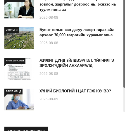
зовлон, жаргалыг дотроос нь, эхнээс нь
туулж явна аа
2026-08-08
Буянт голын сав дагуу лагерт гарах айл
ЭКОЛОГИ
өрхөөс 30,000 төгрөгийн хураамж авна
2026-08-08
ЖИЖИГ ДУНД ҮЙЛДВЭРЛЭЛ, ҮЙЛЧИЛГЭ
НИЙГЭМ-СОЁЛ
ЭРХЛЭГЧДИЙН АНХААРАЛД
2026-08-08
ХҮНИЙ БИОЛОГИЙН ЦАГ ГЭЖ ЮУ ВЭ?
ЭРҮҮЛ МЭНД
2026-08-09
Ходоодны уян дурангийн шинжилгээ гэж
ЭРҮҮЛ МЭНД
юу вэ
ТҮГЭЭМЭЛ МЭДЭЭЛЭЛ