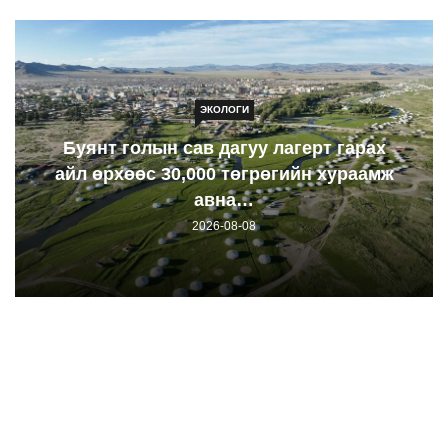
ЭКОЛОГИ
Буянт голын сав дагуу лагерт гарах
айл өрхөөс 30,000 төгрөгийн хураамж
авна…
2026-08-08