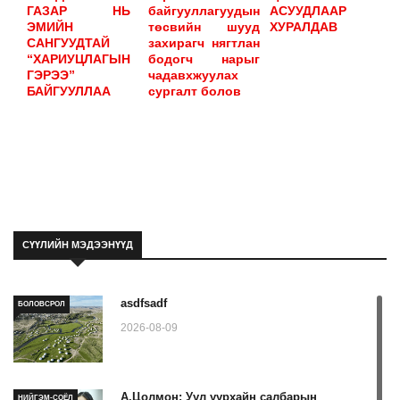
ГАЗАР НЬ
байгууллагуудын
АСУУДЛААР
ЭМИЙН
төсвийн шууд
ХУРАЛДАВ
САНГУУДТАЙ
захирагч нягтлан
“ХАРИУЦЛАГЫН
бодогч нарыг
ГЭРЭЭ”
чадавхжуулах
БАЙГУУЛЛАА
сургалт болов
СҮҮЛИЙН МЭДЭЭНҮҮД
asdfsadf
БОЛОВСРОЛ
2026-08-09
А.Цолмон: Уул уурхайн салбарын
НИЙГЭМ-СОЁЛ