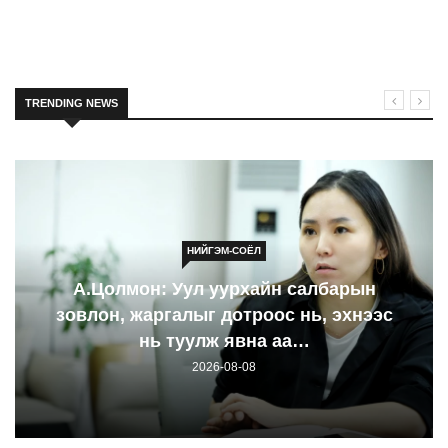
TRENDING NEWS
НИЙГЭМ-СОЁЛ
А.Цолмон: Уул уурхайн салбарын
зовлон, жаргалыг дотроос нь, эхнээс
нь туулж явна аа…
2026-08-08