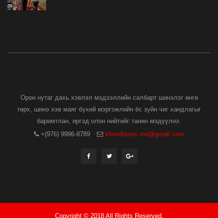
Орон нутаг дахь хэвлэл мэдээллийн салбарт шинэлэг өнгө
төрх, шинэ хэв маяг бүхий мэргэжлийн ёс зүйн чиг хандлагыг
баримтлан, иргэд олон нийтийг танин мэдүүлнэ.
+(976) 9996-8789
khovdtimes.mn@gmail.com
Copyright © 2018 All Rights Reserved.