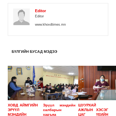
Editor
Editor
www.khovdtimes.mn
БҮЛГИЙН БУСАД МЭДЭЭ
ХОВД АЙМГИЙН
Эрүүл мэндийн
ШУУРХАЙ
ЭРҮҮЛ
салбарын
АЖЛЫН ХЭСЭГ
МЭНДИЙН
харъяа
ЦАГ ҮЕИЙН