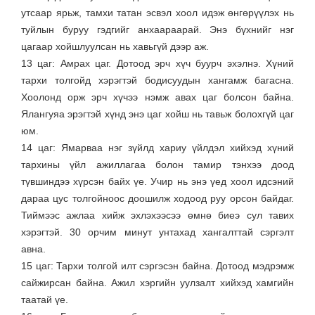
утсаар ярьж, тамхи татан эсвэл хоол идэж өнгөрүүлэх нь
туйлын буруу гэдгийг анхаараарай. Энэ бүхнийг нэг
цагаар хойшлуулсан нь хавьгүй дээр аж.
13 цаг: Амрах цаг. Дотоод эрч хүч буурч эхэлнэ. Хүний
тархи толгойд хэрэгтэй бодисуудын хангамж багасна.
Хоолонд орж эрч хүчээ нэмж авах цаг болсон байна.
Ялангуяа эрэгтэй хүнд энэ цаг хойш нь тавьж болохгүй цаг
юм.
14 цаг: Ямарваа нэг зүйлд хариу үйлдэл хийхэд хүний
тархины үйл ажиллагаа болон тамир тэнхээ доод
түвшиндээ хүрсэн байх үе. Учир нь энэ үед хоол идсэний
дараа цус толгойноос доошилж ходоод руу орсон байдаг.
Тиймээс ажлаа хийж эхлэхээсээ өмнө биеэ сул тавих
хэрэгтэй. 30 орчим минут унтахад хангалттай сэргэлт
авна.
15 цаг: Тархи толгой илт сэргэсэн байна. Дотоод мэдрэмж
сайжирсан байна. Ажил хэргийн уулзалт хийхэд хамгийн
таатай үе.