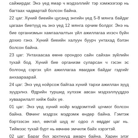
сайжирдаг. Энэ үед ямар ч мэдээллийг тэр хэмжээгээр нь
багтаах чадвартай болсон байна.
22 цаг: Хүний биеийн цусанд энгийн үед 5-8 мянга байдаг
цагаан биетүүд нь энэ үед 12 мянга орчим болдог. Энэ нь
бие организмын хамгаалалтын үйл ажиллагаа ихэсч буйн
дохио гэнэ. Хүний биеийн халуун буурч унтахад бэлэн
болсон байна.
23 цаг: Унтахаасаа өмнө орондоо сайн сайхан зүйлийн
тухай бод. Хүний бие организм суларсан ч гэсэн эс
болгонд сэргэх үйл ажиллагаа явагдаж байдаг гэдгийг
анхаараарай.
24 цаг: Энэ үед нойрсож байгаа хүний тархи ажиллан зүүд
зүүдэлнэ. Өдрийн туршид хүлээж авсан мэдээллүүддээ
хуваарилалт хийж байх үе.
01 цаг: Энэ үед хүний нойр мэдрэмтгий цочмог болсон
байна. Өвчинг мэдрэх мэдрэмж өндөр байна. Гэмтэж
бэртээсэн хөл, өвчтэй шүд яг одоо л өвддөг цаг нь.
Тиймээс тухай бүрт нь өвчнөө эмчилж байх хэрэгтэй.
02 цаг: Бараг бүх эрхтнүүд амарч байна. Харин элэг