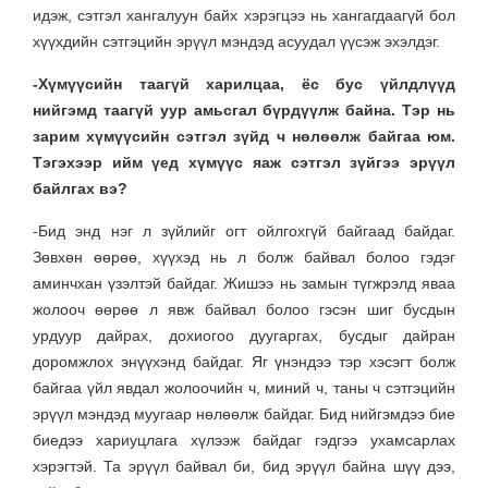
идэж, сэтгэл хангалуун байх хэрэгцээ нь хангагдаагүй бол
хүүхдийн сэтгэцийн эрүүл мэндэд асуудал үүсэж эхэлдэг.
-Хүмүүсийн таагүй харилцаа, ёс бус үйлдлүүд
нийгэмд таагүй уур амьсгал бүрдүүлж байна. Тэр нь
зарим хүмүүсийн сэтгэл зүйд ч нөлөөлж байгаа юм.
Тэгэхээр ийм үед хүмүүс яаж сэтгэл зүйгээ эрүүл
байлгах вэ?
-Бид энд нэг л зүйлийг огт ойлгохгүй байгаад байдаг.
Зөвхөн өөрөө, хүүхэд нь л болж байвал болоо гэдэг
аминчхан үзэлтэй байдаг. Жишээ нь замын түгжрэлд яваа
жолооч өөрөө л явж байвал болоо гэсэн шиг бусдын
урдуур дайрах, дохиогоо дуугаргах, бусдыг дайран
доромжлох энүүхэнд байдаг. Яг үнэндээ тэр хэсэгт болж
байгаа үйл явдал жолоочийн ч, миний ч, таны ч сэтгэцийн
эрүүл мэндэд муугаар нөлөөлж байдаг. Бид нийгэмдээ бие
биедээ хариуцлага хүлээж байдаг гэдгээ ухамсарлах
хэрэгтэй. Та эрүүл байвал би, бид эрүүл байна шүү дээ,