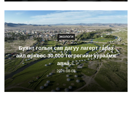
ЭКОЛОГИ
Буянт голын сав дагуу лагерт гарах
айл өрхөөс 30,000 төгрөгийн хураамж
авна…
2026-08-08