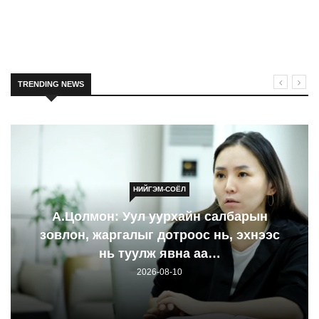
TRENDING NEWS
НИЙГЭМ-СОЁЛ
А.Цолмон: Уул уурхайн салбарын
зовлон, жаргалыг дотроос нь, эхнээс
нь туулж явна аа…
2026-08-10