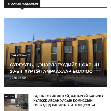
юу вэ
ТҮГЭЭМЭЛ МЭДЭЭЛЭЛ
2026-08-09
УУЛ УУРХАЙ
СУРГУУЛЬ, ЦЭЦЭРЛЭГҮҮДИЙГ 1 САРЫН
20-ЫГ ХҮРТЭЛ АМРААХААР БОЛЛОО
2026-08-09
ГАДНА ТОХИЖИЛТГҮЙ, ЧАНАРГҮЙ БАРИЛГА
УЛС ТӨР
ХҮЛЭЭЖ АВСАН УЛСЫН КОМИССЫН
ГИШҮҮДЭД ХАРИУЦЛАГА ТООЦУУЛЪЯ