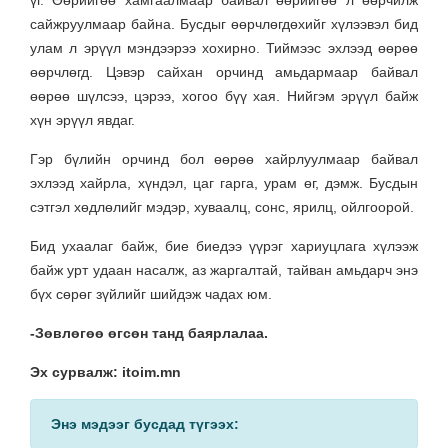
сайжруулмаар байна. Бусдыг өөрчлөгдөхийг хүлээвэл бид
улам л эрүүл мэндээрээ хохирно. Тиймээс эхлээд өөрөө
өөрчлөгд. Цэвэр сайхан орчинд амьдармаар байвал
өөрөө шүлсээ, цэрээ, хогоо бүү хая. Нийгэм эрүүл байж
хүн эрүүл явдаг.
Гэр бүлийн орчинд бол өөрөө хайрлуулмаар байвал
эхлээд хайрла, хүндэл, цаг гарга, урам өг, дэмж. Бусдын
сэтгэл хөдлөлийг мэдэр, хуваалц, сонс, ярилц, ойлгоорой.
Бид ухаалаг байж, бие биедээ үүрэг хариуцлага хүлээж
байж урт удаан насалж, аз жаргалтай, тайван амьдарч энэ
бүх сөрөг зүйлийг шийдэж чадах юм.
-Зөвлөгөө өгсөн танд баярлалаа.
Эх сурвалж: itoim.mn
Энэ мэдээг бусдад түгээх: