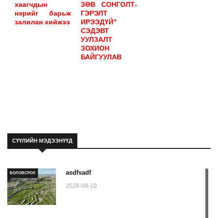
хаагчдын
ЗӨВ СОНГОЛТ-
нэрийг барьж
ГЭРЭЛТ
залилан хийжээ
ИРЭЭДҮЙ”
СЭДЭВТ
УУЛЗАЛТ
ЗОХИОН
БАЙГУУЛАВ
СҮҮЛИЙН МЭДЭЭНҮҮД
asdfsadf
БОЛОВСРОЛ
2026-08-10