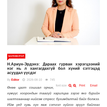
БОЛОВСРОЛ
Н.Ариун-Эрдэнэ: Дараах гурван хэрэгцээний
нэг нь л хангагдахгүй бол хүний сэтгэцэд
асуудал үүсдэг
By
Editor
2026-08-10
745
font size
Print
Email
Өнөө цагт сошиал орчин,
хүмүүс хоорондын таагүй харилцаа зэрэг янз бүрийн
шалтгаанаар нийгэм стресс бухимдалтай байх болжээ.
Ийм үед хувь хүн яаж сэтгэл зүйгээ эрүүл байлгах