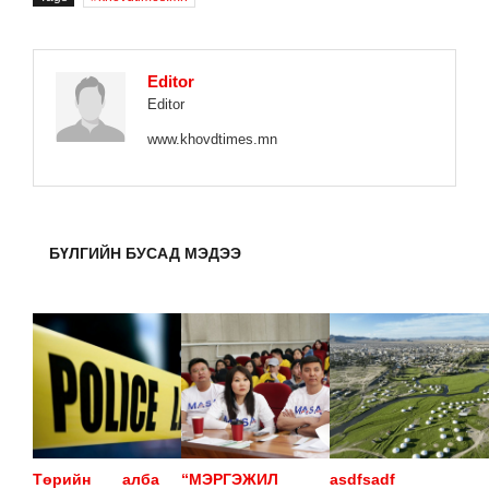
Editor
Editor
www.khovdtimes.mn
БҮЛГИЙН БУСАД МЭДЭЭ
​Төрийн алба
“МЭРГЭЖИЛ
asdfsadf