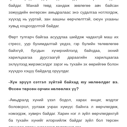
байдаг. Манай төвд хандаж зөвлөгөө авч байсан
ээжүүдийн өнгөрсөн амьдралаас энэ судалгаа нотлогдож,
хүүхэд нь ууртай, зан аашны өөрчлөлттэй, оюун ухааны
хувьд хоцрогдолтой байдаг.
Өөрт тулгарч байгаа асуудлаа шийдэж чадахгүй маш их
стресс, уур бухимдалтай үедээ, гэр бүлийн төлөвлөгөө
байхгүй, бусдын хүчирхийлэлд байхдаа, эхний
харилцаагаа дуусгаагүй дараагийн харилцаагаа
эхлүүлээд жирэмсэлдэг зэрэг нь тухайн эх өөрийгөө болон
хүүхдээ хэцүү байдалд оруулдаг.
-Хүн эрүүл сэтгэл зүйтэй байхад юу нөлөөлдөг вэ.
Өссөн төрсөн орчин нөлөөлөх үү?
-Амьдралд хүний үзэл бодол, харах өнцөг, мэдлэг
боловсрол, уулзаж учрах хүмүүс байнга л өөрчлөгдөж,
нэмэгдэж, хувирч байдаг. Харин нэг л зүйл өөрчлөгдөхгүй
ба тухайн хүнийг илэрхийлж байдаг зүйл бол төрсөн
орчноос авсан хүмүүжил төлөвшил юм.