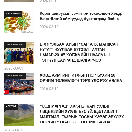
2026-08-10
Коронавирусын сэжигтэй тохиолдол Ховд,
УУЛ УУРХАЙ
Баян-Өлгий аймгуудад бүртгэгдээд байна
2026-08-10
Б.ХҮРЭЛБААТАРЫН "САР АНХ МАНДСАН
НИЙГЭМ-СОЁЛ
НУТАГ" ЧУУЛБАР БҮТЭЭЛ “АЛТАН
НАМАР-2018” ХӨГЖМИЙН НААДМЫН
ТЭРГҮҮН БАЙРАНД ШАЛГАРЧЭЭ
2026-08-09
ХОВД АЙМГИЙН ИТХ-ЫН НЭР БҮХИЙ 20
НИЙГЭМ-СОЁЛ
ОРЧИМ ТӨЛӨӨЛӨГЧ ТУРК УЛС РУУ АЯЛНА
2026-08-10
“СОД МАРГАД” ХХК-НЫ ХАЙГУУЛЫН
УЛС ТӨР
ЛИЦЕНЗИЙН ХУУЛЬ БУС ҮЙЛДЭЛ АШИГТ
МАЛТМАЛ, ГАЗРЫН ТОСНЫ ХЭРЭГ ЭРХЛЭХ
ГАЗРЫН “ХААЛГЫГ ТОГШИЖ БАЙНА”
2026-08-10