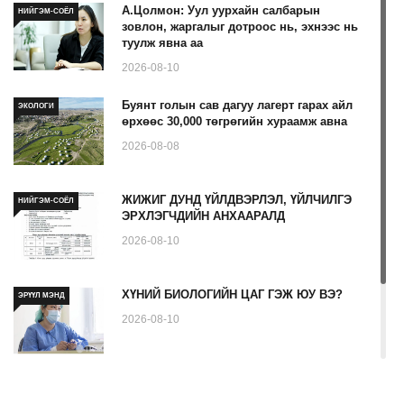
А.Цолмон: Уул уурхайн салбарын
НИЙГЭМ-СОЁЛ
зовлон, жаргалыг дотроос нь, эхнээс нь
туулж явна аа
2026-08-10
Буянт голын сав дагуу лагерт гарах айл
ЭКОЛОГИ
өрхөөс 30,000 төгрөгийн хураамж авна
2026-08-08
ЖИЖИГ ДУНД ҮЙЛДВЭРЛЭЛ, ҮЙЛЧИЛГЭ
НИЙГЭМ-СОЁЛ
ЭРХЛЭГЧДИЙН АНХААРАЛД
2026-08-10
ХҮНИЙ БИОЛОГИЙН ЦАГ ГЭЖ ЮУ ВЭ?
ЭРҮҮЛ МЭНД
2026-08-10
Ходоодны уян дурангийн шинжилгээ гэж
ЭРҮҮЛ МЭНД