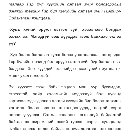
талаар Гэр бүл хүүхдийн сэтгэл зүйн боловсролыг
дэмжих төвийн Гэр бүл хүүхдийн сэтгэл зүйч Н.Ариун-
Эрдэнэтэй ярилцлаа.
-Хувь хүний эрүүл сэтгэл зүйг хэзээнээс бэлдэж
эхлэх вэ. Магадгүй ээж хүүхдээ тээж байхаас эхлэх
үү?
-Хүн болох багаасаа хүлэг болох унаганаасаа гэж ярьдаг.
Гэр бүлийн орчинд бол эрүүл сэтгэл зүйг бүр багаас нь л
бэлдэнэ. Ээж хүүхдийг хэвлийдээ тээх үеийн хугацаа ч
маш чухал нөлөөтэй.
Эх хүүхдээ тээж байх явцдаа маш уур бухимдал,
стресстэй, хайр халамжийг мэдрээгүй бол цусанд
кортизол гэдэг даавар ялгарч хүүхдийн бие болон тархины
хөгжилд болон эрхтэн тогтолцоонуудад ноцтой сөрөг
нөлөө үзүүлдэг. Сэтгэл санааны тогтворгүй байдалтай
байгаа эх жирэмсний эхний гурван сарын хугацаанд
зулбах эрсдэл өндөр байдаг нь судалгаагаар тогтоогдсон