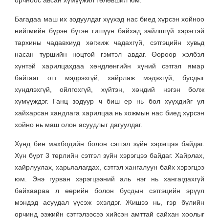
Багадаа маш их зодуулдаг хүүхэд нас биед хүрсэн хойноо
нийгмийн бүрэн бүтэн гишүүн байхад зайлшгүй хэрэгтэй
тархины чадавхиуд хөгжиж чадахгүй, сэтгэцийн хувьд
насан туршийн ноцтой гэмтэл авдаг. Өөрөөр хэлбэл
хүнтэй харилцахдаа хөндлөнгийн хүний сэтгэл ямар
байгааг огт мэдрэхгүй, хайрлаж мэдэхгүй, бусдыг
хүндлэхгүй, ойлгохгүй, хүйтэн, хөндий нэгэн болж
хүмүүждэг. Ганц зодуур ч биш ер нь бол хүүхдийг үл
хайхарсан хандлага харилцаа нь хожмын нас биед хүрсэн
хойно нь маш олон асуудлыг дагуулдаг.
Хүнд бие махбодийн болон сэтгэл зүйн хэрэгцээ байдаг.
Хүн бүрт 3 төрлийн сэтгэл зүйн хэрэгцээ байдаг. Хайрлах,
хайрлуулах, харьяалагдах, сэтгэл хангалуун байх хэрэгцээ
юм. Энэ гурван хэрэгцээний аль нэг нь хангагдахгүй
байхаараа л өөрийн болон бусдын сэтгэцийн эрүүл
мэндэд асуудал үүсэж эхэлдэг. Жишээ нь, гэр бүлийн
орчинд ээжийн сэтгэлээсээ хийсэн амттай сайхан хоолыг