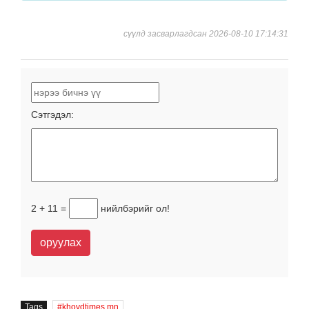
сүүлд засварлагдсан 2026-08-10 17:14:31
Сэтгэдэл:
2 + 11 =
нийлбэрийг ол!
оруулах
Tags
khovdtimes.mn