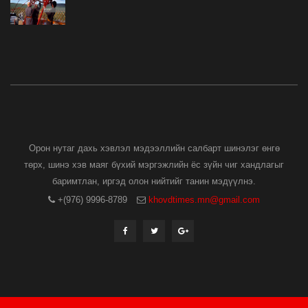
Орон нутаг дахь хэвлэл мэдээллийн салбарт шинэлэг өнгө
төрх, шинэ хэв маяг бүхий мэргэжлийн ёс зүйн чиг хандлагыг
баримтлан, иргэд олон нийтийг танин мэдүүлнэ.
+(976) 9996-8789
khovdtimes.mn@gmail.com