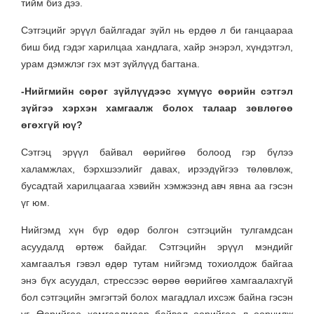
тийм биз дээ.
Сэтгэцийг эрүүл байлгадаг зүйл нь ердөө л би ганцаараа
биш бид гэдэг харилцаа хандлага, хайр энэрэл, хүндэтгэл,
урам дэмжлэг гэх мэт зүйлүүд багтана.
-Нийгмийн сөрөг зүйлүүдээс хүмүүс өөрийн сэтгэл
зүйгээ хэрхэн хамгаалж болох талаар зөвлөгөө
өгөхгүй юү?
Сэтгэц эрүүл байвал өөрийгөө болоод гэр бүлээ
халамжлах, бэрхшээлийг давах, ирээдүйгээ төлөвлөж,
бусадтай харилцаагаа хэвийн хэмжээнд авч явна аа гэсэн
үг юм.
Нийгэмд хүн бүр өдөр болгон сэтгэцийн тулгамдсан
асуудалд өртөж байдаг. Сэтгэцийн эрүүл мэндийг
хамгаалъя гэвэл өдөр тутам нийгэмд тохиолдож байгаа
энэ бүх асуудал, стрессээс өөрөө өөрийгөө хамгаалахгүй
бол сэтгэцийн эмгэгтэй болох магадлал ихсэж байна гэсэн
үг. Өөрийгөө хамгаалмаар байвал өөрийгөө л өөрчилж