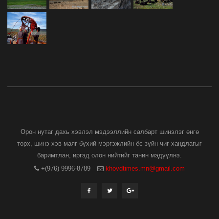
Орон нутаг дахь хэвлэл мэдээллийн салбарт шинэлэг өнгө
төрх, шинэ хэв маяг бүхий мэргэжлийн ёс зүйн чиг хандлагыг
баримтлан, иргэд олон нийтийг танин мэдүүлнэ.
+(976) 9996-8789
khovdtimes.mn@gmail.com