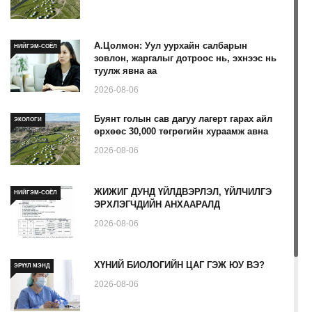
А.Цолмон: Уул уурхайн салбарын
НИЙГЭМ-СОЁЛ
зовлон, жаргалыг дотроос нь, эхнээс нь
туулж явна аа
2026-08-06
Буянт голын сав дагуу лагерт гарах айл
ЭКОЛОГИ
өрхөөс 30,000 төгрөгийн хураамж авна
2026-08-06
ЖИЖИГ ДУНД ҮЙЛДВЭРЛЭЛ, ҮЙЛЧИЛГЭ
НИЙГЭМ-СОЁЛ
ЭРХЛЭГЧДИЙН АНХААРАЛД
2026-08-06
ХҮНИЙ БИОЛОГИЙН ЦАГ ГЭЖ ЮУ ВЭ?
ЭРҮҮЛ МЭНД
2026-08-06