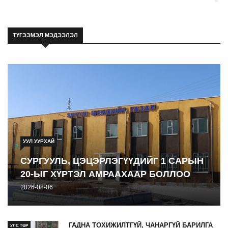
Ходоодны уян дурангийн шинжилгээ гэж
ЭРҮҮЛ МЭНД
юу вэ
ТҮГЭЭМЭЛ МЭДЭЭЛЭЛ
2026-08-06
УУЛ УУРХАЙ
СУРГУУЛЬ, ЦЭЦЭРЛЭГҮҮДИЙГ 1 САРЫН
20-ЫГ ХҮРТЭЛ АМРААХААР БОЛЛОО
2026-08-06
ГАДНА ТОХИЖИЛТГҮЙ, ЧАНАРГҮЙ БАРИЛГА
УЛС ТӨР