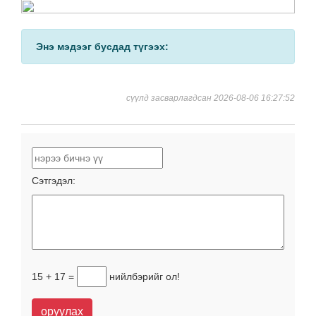
Энэ мэдээг бусдад түгээх:
сүүлд засварлагдсан 2026-08-06 16:27:52
Сэтгэдэл:
15 + 17 =
нийлбэрийг ол!
оруулах