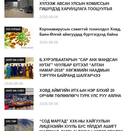
ХҮЛЭЭЖ АВСАН УЛСЫН КОМИССЫН
ГИШҮҮДЭД ХАРИУЦЛАГА ТООЦУУЛЪЯ
2026-08-06
Коронавирусын сэжигтэй тохиолдол Ховд,
УУЛ УУРХАЙ
Баян-Өлгий аймгуудад бүртгэгдээд байна
2026-08-06
Б.ХҮРЭЛБААТАРЫН "САР АНХ МАНДСАН
НИЙГЭМ-СОЁЛ
НУТАГ" ЧУУЛБАР БҮТЭЭЛ “АЛТАН
НАМАР-2018” ХӨГЖМИЙН НААДМЫН
ТЭРГҮҮН БАЙРАНД ШАЛГАРЧЭЭ
2026-08-06
ХОВД АЙМГИЙН ИТХ-ЫН НЭР БҮХИЙ 20
НИЙГЭМ-СОЁЛ
ОРЧИМ ТӨЛӨӨЛӨГЧ ТУРК УЛС РУУ АЯЛНА
2026-08-06
“СОД МАРГАД” ХХК-НЫ ХАЙГУУЛЫН
УЛС ТӨР
ЛИЦЕНЗИЙН ХУУЛЬ БУС ҮЙЛДЭЛ АШИГТ