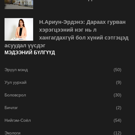
Н.Ариун-Эрдэнэ: Дараах гурван
хэрэгцээний нэг нь л
хангагдахгүй бол хүний сэтгэцэд
асуудал үүсдэг
МЭДЭЭНИЙ БҮЛГҮҮД
Эрүүл мэнд
(50)
Уул уурхай
(9)
Боловсрол
(30)
Бичлэг
(2)
Нийгэм-Соёл
(54)
Экологи
(12)