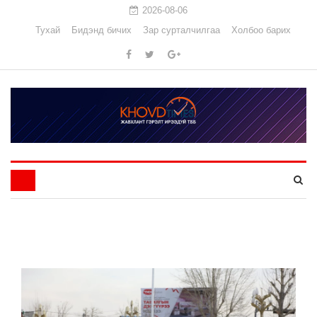
2026-08-06
Тухай
Бидэнд бичих
Зар сурталчилгаа
Холбоо барих