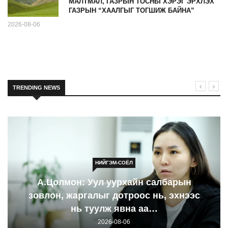
МАЛТМАЛ, ГАЗРЫН ТОСНЫ ХЭРЭГ ЭРХЛЭХ
ГАЗРЫН “ХААЛГЫГ ТОГШИЖ БАЙНА”
2026-08-06
TRENDING NEWS
НИЙГЭМ-СОЁЛ
А.Цолмон: Уул уурхайн салбарын
зовлон, жаргалыг дотроос нь, эхнээс
нь туулж явна аа…
2026-08-06