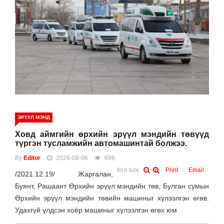
ЭРҮҮЛ МЭНД
Ховд аймгийн өрхийн эрүүл мэндийн төвүүд
түргэн тусламжийн автомашинтай болжээ.
By
Editor
2026-08-06
696
font size
Print
Email
/2021.12.19/ Жаргалан,
Буянт, Рашаант Өрхийн эрүүл мэндийн төв, Булган сумын
Өрхийн эрүүл мэндийн төвийн машиныг хүлээлгэн өгөв.
Удахгүй үлдсэн хоёр машиныг хүлээлгэн өгөх юм