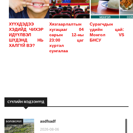
ХҮҮХДЭДЭЭ
Хязгаарлалтын
Сурагчдын
ХЭДИЙД ЧИХЭР
хугацааг 04
үдийн цай:
ИДҮҮЛВЭЛ
сарын 12-ны
Монгол VS
ШҮДЭНД НЬ
23:00 цаг
БНСУ
ХАЛГҮЙ ВЭ?
хүртэл
сунгалаа
СҮҮЛИЙН МЭДЭЭНҮҮД
asdfsadf
БОЛОВСРОЛ
2026-08-06