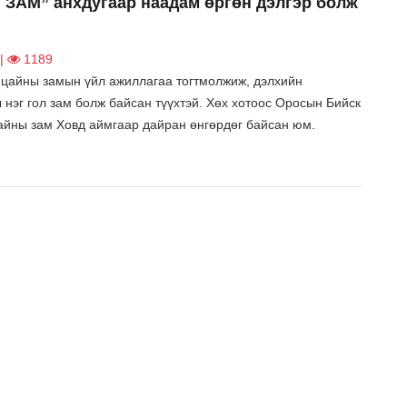
ЗАМ” анхдугаар наадам өргөн дэлгэр болж
 |
1189
 цайны замын үйл ажиллагаа тогтмолжиж, дэлхийн
 нэг гол зам болж байсан түүхтэй. Хөх хотоос Оросын Бийск
цайны зам Ховд аймгаар дайран өнгөрдөг байсан юм.