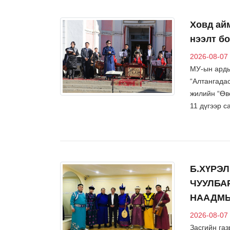
Ховд ай
нээлт б
2026-08-07
МУ-ын арды
“Алтангада
жилийн “Өв
11 дүгээр 
Б.ХҮРЭ
ЧУУЛБА
НААДМЫ
2026-08-07
Засгийн газ