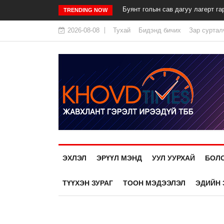
Буянт голын сав дагуу лагерт га
TRENDING NOW
2026-08-08
Тухай
Бидэнд бичих
Зар суртал
ЭХЛЭЛ
ЭРҮҮЛ МЭНД
УУЛ УУРХАЙ
БОЛ
ТҮҮХЭН ЗУРАГ
ТООН МЭДЭЭЛЭЛ
ЭДИЙН 