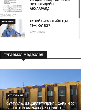
ЭРХЛЭГЧДИЙН
АНХААРАЛД
2026-08-07
ХҮНИЙ БИОЛОГИЙН ЦАГ
ЭРҮҮЛ МЭНД
ГЭЖ ЮУ ВЭ?
2026-08-07
Ходоодны уян дурангийн
ЭРҮҮЛ МЭНД
шинжилгээ гэж юу вэ
ТҮГЭЭМЭЛ МЭДЭЭЛЭЛ
2026-08-08
УУЛ УУРХАЙ
СУРГУУЛЬ, ЦЭЦЭРЛЭГҮҮДИЙГ 1 САРЫН 20-
ЫГ ХҮРТЭЛ АМРААХААР БОЛЛОО