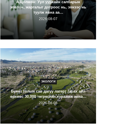
А.Цолмон: Уул уурхайн салбарын
зовлон, жаргалыг дотроос нь, эхнээс нь
туулж явна аа…
Галзуу ч
2026-08-07
ЭКОЛОГИ
ХОВД А
Буянт голын сав дагуу лагерт гарах айл
ОРЧИ
өрхөөс 30,000 төгрөгийн хураамж авна…
2026-08-08