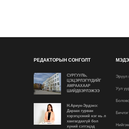
РЕДАКТОРЫН СОНГОЛТ
МЭДЭ
СУРГУУЛЬ,
Эрүүл
ЦЭЦЭРЛЭГҮҮДИЙГ
АМРААХААР
Уул уу
ШИЙДВЭРЛЭЖЭЭ
Болов
Н.Ариун-Эрдэнэ:
Дараах гурван
Бичлэг
хэрэгцээний нэг нь л
хангагдахгүй бол
Нийгэ
хүний сэтгэцэд