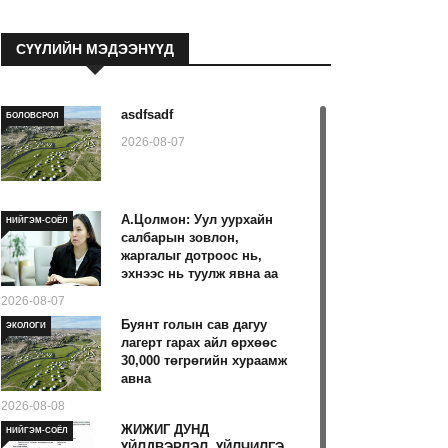
СҮҮЛИЙН МЭДЭЭНҮҮД
asdfsadf
БОЛОВСРОЛ
2026-08-07
А.Цолмон: Уул уурхайн
НИЙГЭМ-СОЁЛ
салбарын зовлон,
жаргалыг дотроос нь,
эхнээс нь туулж явна аа
2026-08-07
Буянт голын сав дагуу
ЭКОЛОГИ
лагерт гарах айл өрхөөс
30,000 төгрөгийн хураамж
авна
2026-08-08
ЖИЖИГ ДУНД
НИЙГЭМ-СОЁЛ
ҮЙЛДВЭРЛЭЛ, ҮЙЛЧИЛГЭ