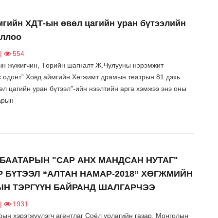
мгийн ХДТ-ын өвөл цагийн уран бүтээлийн
оллоо
 |
554
н жүжигчин, Төрийн шагналт Ж.Чулууны нэрэмжит
с одонт” Ховд аймгийн Хөгжимт драмын театрын 81 дэхь
өл цагийн уран бүтээл”-ийн нээлтийн арга хэмжээ энэ оны
сарын
ЛБААТАРЫН "САР АНХ МАНДСАН НУТАГ"
Р БҮТЭЭЛ “АЛТАН НАМАР-2018” ХӨГЖМИЙН
Н ТЭРГҮҮН БАЙРАНД ШАЛГАРЧЭЭ
 |
1931
рын хэрэгжүүлэгч агентлаг Соёл урлагийн газар, Монголын