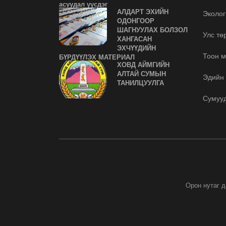
асуудал үүсдэг
АЛДАРТ ЭХИЙН
Эколог
ОДОНГООР
ШАГНУУЛАХ БОЛЗОЛ
Улс тө
ХАНГАСАН
ЭХЧҮҮДИЙН
Тоон м
БҮРДҮҮЛЭХ МАТЕРИАЛ
ХОВД АЙМГИЙН
АЛТАЙ СУМЫН
Эдийн 
ТАНИЛЦУУЛГА
Сумуу
Орон нутаг 