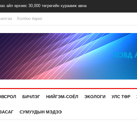
рах айл өрхөөс 30,000 төгрөгийн хураамж авна
чилгаа
Холбоо барих
ОВСРОЛ
БИЧЛЭГ
НИЙГЭМ-СОЁЛ
ЭКОЛОГИ
УЛС ТӨР
ЗАСАГ
СУМУУДЫН МЭДЭЭ