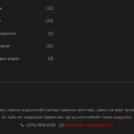
и
(12)
р
(23)
эдээлэл
(2)
засаг
(11)
дын мэдээ
(3)
дахь хэвлэл мэдээллийн салбарт шинэлэг өнгө төрх, шинэ хэв маяг бүхи
ёс зүйн чиг хандлагыг баримтлан, иргэд олон нийтийг танин мэдүүлнэ.
+(976) 9996-8789
khovdtimes.mn@gmail.com