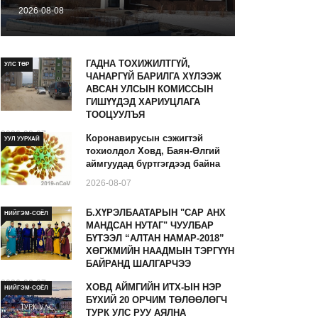
2026-08-08
ГАДНА ТОХИЖИЛТГҮЙ,
УЛС ТӨР
ЧАНАРГҮЙ БАРИЛГА ХҮЛЭЭЖ
АВСАН УЛСЫН КОМИССЫН
ГИШҮҮДЭД ХАРИУЦЛАГА
ТООЦУУЛЪЯ
2026-08-07
Коронавирусын сэжигтэй
УУЛ УУРХАЙ
тохиолдол Ховд, Баян-Өлгий
аймгуудад бүртгэгдээд байна
2026-08-07
Б.ХҮРЭЛБААТАРЫН "САР АНХ
НИЙГЭМ-СОЁЛ
МАНДСАН НУТАГ" ЧУУЛБАР
БҮТЭЭЛ “АЛТАН НАМАР-2018”
ХӨГЖМИЙН НААДМЫН ТЭРГҮҮН
БАЙРАНД ШАЛГАРЧЭЭ
2026-08-07
ХОВД АЙМГИЙН ИТХ-ЫН НЭР
НИЙГЭМ-СОЁЛ
БҮХИЙ 20 ОРЧИМ ТӨЛӨӨЛӨГЧ
ТУРК УЛС РУУ АЯЛНА