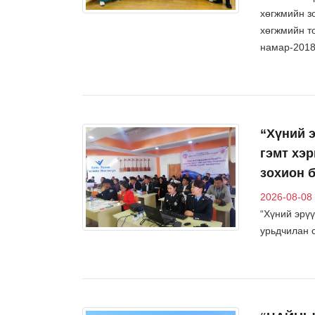
хөгжмийн з
хөгжмийн т
намар-2018
“Хүний 
гэмт хэр
зохион 
2026-08-08
“Хүний эрү
урьдчилан с