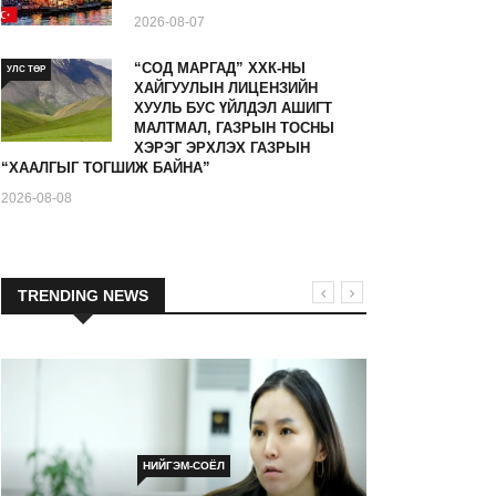
2026-08-07
“СОД МАРГАД” ХХК-НЫ
УЛС ТӨР
ХАЙГУУЛЫН ЛИЦЕНЗИЙН
ХУУЛЬ БУС ҮЙЛДЭЛ АШИГТ
МАЛТМАЛ, ГАЗРЫН ТОСНЫ
ХЭРЭГ ЭРХЛЭХ ГАЗРЫН
“ХААЛГЫГ ТОГШИЖ БАЙНА”
2026-08-08
TRENDING NEWS
НИЙГЭМ-СОЁЛ