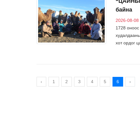
“ЦАЙНЫ 
байна
2026-08-08
1728 оноос
худалдааны
хот ордог 
‹
1
2
3
4
5
6
›