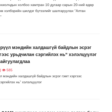
охиолчдын холбоо хамтран 10 дугаар сарын 20-ний өдөр
ом хэлбэрийн шилдэг бүтээлийг шалгаруулах “Алтан
”
эрүүл мэндийн халдашгүй байдлын эсрэг
гээс урьдчилан сэргийлэх нь” хэлэлцүүлэг
байгуулагдлаа
 |
585
үл мэндийн халдашгүй байдлын эсрэг гэмт хэргээс
эргийлэх нь” хэлэлцүүлэг