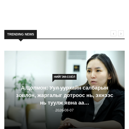
TRENDING NEWS
НИЙГЭМ-СОЁЛ
А.Цолмон: Уул уурхайн салбарын
зовлон, жаргалыг дотроос нь, эхнээс
нь туулж явна аа…
2026-08-07