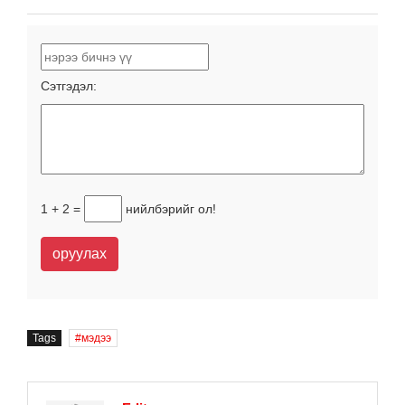
Сэтгэдэл:
1 + 2 =
нийлбэрийг ол!
оруулах
Tags
мэдээ