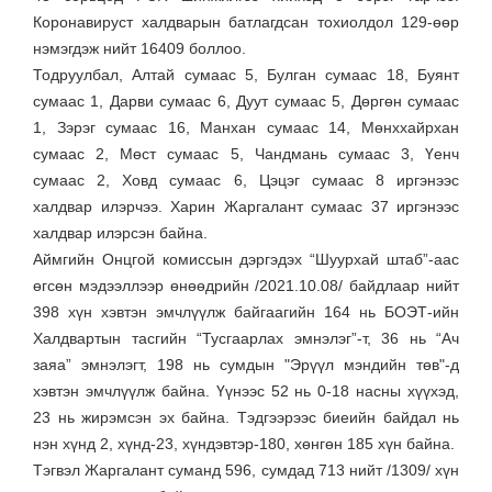
Коронавируст халдварын батлагдсан тохиолдол 129-өөр
нэмэгдэж нийт 16409 боллоо.
Тодруулбал, Алтай сумаас 5, Булган сумаас 18, Буянт
сумаас 1, Дарви сумаас 6, Дуут сумаас 5, Дөргөн сумаас
1, Зэрэг сумаас 16, Манхан сумаас 14, Мөнххайрхан
сумаас 2, Мөст сумаас 5, Чандмань сумаас 3, Үенч
сумаас 2, Ховд сумаас 6, Цэцэг сумаас 8 иргэнээс
халдвар илэрчээ. Харин Жаргалант сумаас 37 иргэнээс
халдвар илэрсэн байна.
Аймгийн Онцгой комиссын дэргэдэх “Шуурхай штаб”-аас
өгсөн мэдээллээр өнөөдрийн /2021.10.08/ байдлаар нийт
398 хүн хэвтэн эмчлүүлж байгаагийн 164 нь БОЭТ-ийн
Халдвартын тасгийн “Тусгаарлах эмнэлэг”-т, 36 нь “Ач
заяа” эмнэлэгт, 198 нь сумдын "Эрүүл мэндийн төв"-д
хэвтэн эмчлүүлж байна. Үүнээс 52 нь 0-18 насны хүүхэд,
23 нь жирэмсэн эх байна. Тэдгээрээс биеийн байдал нь
нэн хүнд 2, хүнд-23, хүндэвтэр-180, хөнгөн 185 хүн байна.
Тэгвэл Жаргалант суманд 596, сумдад 713 нийт /1309/ хүн