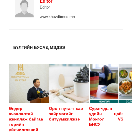
Editor
Editor
www.khovdtimes.mn
БҮЛГИЙН БУСАД МЭДЭЭ
Өндөр
Орон нутагт хар
Сурагчдын
ачаалалтай
зайрмагийг
үдийн цай:
ажиллаж байгаа
битүүмжилжээ
Монгол VS
төрийн
БНСУ
үйлчилгээний