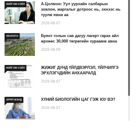
А.Цолмон: Уул уурхайн салбарын
НИЙГЭМ-СОЁЛ
зовлон, жаргалыг дотроос нь, эхнээс нь
туулж явна аа
2026-08-07
Буянт голын сав дагуу лагерт гарах айл
ЭКОЛОГИ
өрхөөс 30,000 төгрөгийн хураамж авна
2026-08-08
ЖИЖИГ ДУНД ҮЙЛДВЭРЛЭЛ, ҮЙЛЧИЛГЭ
НИЙГЭМ-СОЁЛ
ЭРХЛЭГЧДИЙН АНХААРАЛД
2026-08-07
ХҮНИЙ БИОЛОГИЙН ЦАГ ГЭЖ ЮУ ВЭ?
ЭРҮҮЛ МЭНД
2026-08-07
Ходоодны уян дурангийн шинжилгээ гэж
ЭРҮҮЛ МЭНД