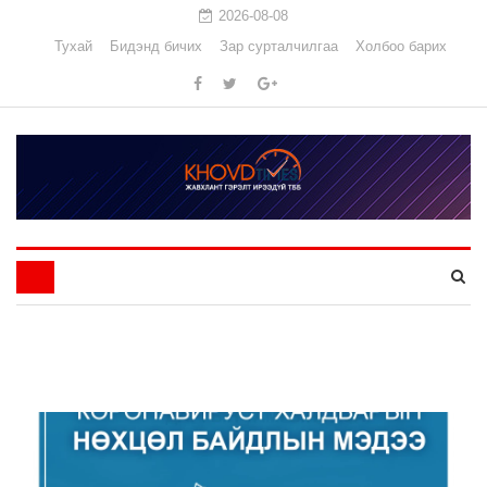
2026-08-08
Тухай
Бидэнд бичих
Зар сурталчилгаа
Холбоо барих