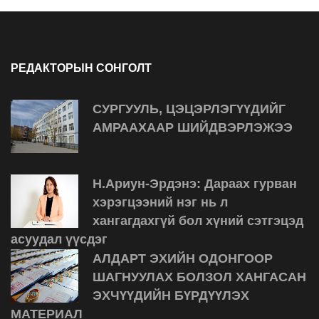
РЕДАКТОРЫН СОНГОЛТ
СУРГУУЛЬ, ЦЭЦЭРЛЭГҮҮДИЙГ
АМРААХААР ШИЙДВЭРЛЭЖЭЭ
Н.Ариун-Эрдэнэ: Дараах гурван
хэрэгцээний нэг нь л
хангагдахгүй бол хүний сэтгэцэд
асуудал үүсдэг
АЛДАРТ ЭХИЙН ОДОНГООР
ШАГНУУЛАХ БОЛЗОЛ ХАНГАСАН
ЭХЧҮҮДИЙН БҮРДҮҮЛЭХ
МАТЕРИАЛ