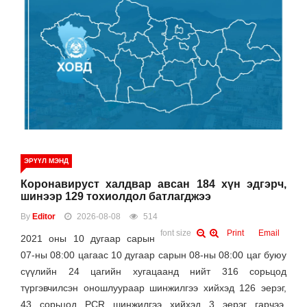
ЭРҮҮЛ МЭНД
Коронавируст халдвар авсан 184 хүн эдгэрч,
шинээр 129 тохиолдол батлагджээ
By
Editor
2026-08-08
514
font size
Print
Email
2021 оны 10 дугаар сарын
07-ны 08:00 цагаас 10 дугаар сарын 08-ны 08:00 цаг буюу
сүүлийн 24 цагийн хугацаанд нийт 316 сорьцод
түргэвчилсэн оношлуураар шинжилгээ хийхэд 126 эерэг,
43 сорьцод PCR шинжилгээ хийхэд 3 эерэг гарчээ.