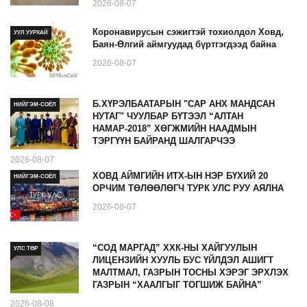
2026-08-07
Коронавирусын сэжигтэй тохиолдол Ховд,
УУЛ УУРХАЙ
Баян-Өлгий аймгуудад бүртгэгдээд байна
2026-08-07
Б.ХҮРЭЛБААТАРЫН "САР АНХ МАНДСАН
НИЙГЭМ-СОЁЛ
НУТАГ" ЧУУЛБАР БҮТЭЭЛ “АЛТАН
НАМАР-2018” ХӨГЖМИЙН НААДМЫН
ТЭРГҮҮН БАЙРАНД ШАЛГАРЧЭЭ
2026-08-07
ХОВД АЙМГИЙН ИТХ-ЫН НЭР БҮХИЙ 20
НИЙГЭМ-СОЁЛ
ОРЧИМ ТӨЛӨӨЛӨГЧ ТУРК УЛС РУУ АЯЛНА
2026-08-07
“СОД МАРГАД” ХХК-НЫ ХАЙГУУЛЫН
УЛС ТӨР
ЛИЦЕНЗИЙН ХУУЛЬ БУС ҮЙЛДЭЛ АШИГТ
МАЛТМАЛ, ГАЗРЫН ТОСНЫ ХЭРЭГ ЭРХЛЭХ
ГАЗРЫН “ХААЛГЫГ ТОГШИЖ БАЙНА”
2026-08-08