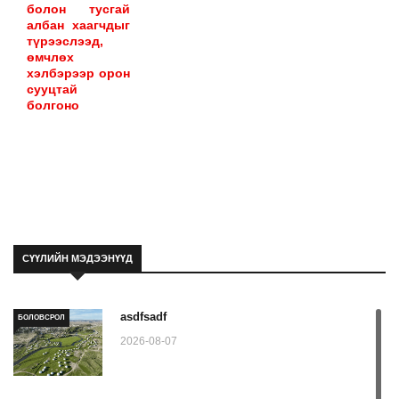
болон тусгай
албан хаагчдыг
түрээслээд,
өмчлөх
хэлбэрээр орон
сууцтай
болгоно
СҮҮЛИЙН МЭДЭЭНҮҮД
asdfsadf
БОЛОВСРОЛ
2026-08-07