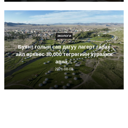
ЭКОЛОГИ
Буянт голын сав дагуу лагерт гарах
айл өрхөөс 30,000 төгрөгийн хураамж
авна…
2026-08-08