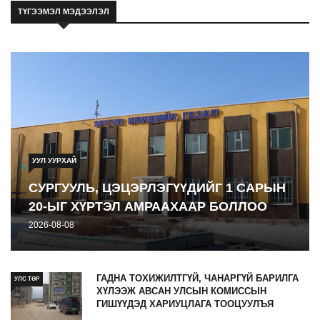
юу вэ
ТҮГЭЭМЭЛ МЭДЭЭЛЭЛ
2026-08-08
УУЛ УУРХАЙ
СУРГУУЛЬ, ЦЭЦЭРЛЭГҮҮДИЙГ 1 САРЫН
20-ЫГ ХҮРТЭЛ АМРААХААР БОЛЛОО
2026-08-08
ГАДНА ТОХИЖИЛТГҮЙ, ЧАНАРГҮЙ БАРИЛГА
УЛС ТӨР
ХҮЛЭЭЖ АВСАН УЛСЫН КОМИССЫН
ГИШҮҮДЭД ХАРИУЦЛАГА ТООЦУУЛЪЯ