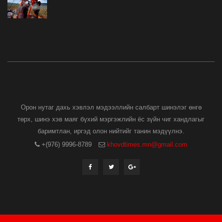
Орон нутаг дахь хэвлэл мэдээллийн салбарт шинэлэг өнгө
төрх, шинэ хэв маяг бүхий мэргэжлийн ёс зүйн чиг хандлагыг
баримтлан, иргэд олон нийтийг танин мэдүүлнэ.
+(976) 9996-8789
khovdtimes.mn@gmail.com