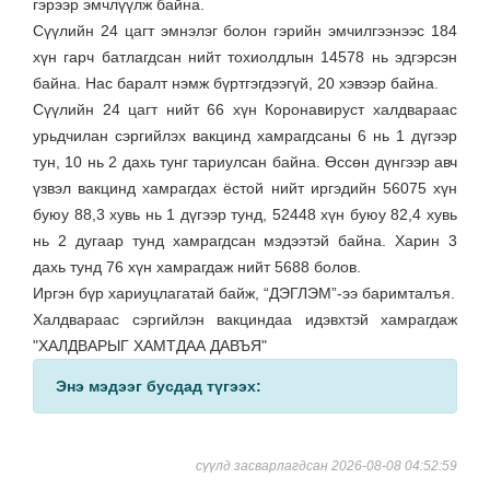
гэрээр эмчлүүлж байна.
Сүүлийн 24 цагт эмнэлэг болон гэрийн эмчилгээнээс 184
хүн гарч батлагдсан нийт тохиолдлын 14578 нь эдгэрсэн
байна. Нас баралт нэмж бүртгэгдээгүй, 20 хэвээр байна.
Сүүлийн 24 цагт нийт 66 хүн Коронавируст халдвараас
урьдчилан сэргийлэх вакцинд хамрагдсаны 6 нь 1 дүгээр
тун, 10 нь 2 дахь тунг тариулсан байна. Өссөн дүнгээр авч
үзвэл вакцинд хамрагдах ёстой нийт иргэдийн 56075 хүн
буюу 88,3 хувь нь 1 дүгээр тунд, 52448 хүн буюу 82,4 хувь
нь 2 дугаар тунд хамрагдсан мэдээтэй байна. Харин 3
дахь тунд 76 хүн хамрагдаж нийт 5688 болов.
Иргэн бүр хариуцлагатай байж, “ДЭГЛЭМ”-ээ баримталъя.
Халдвараас сэргийлэн вакциндаа идэвхтэй хамрагдаж
"ХАЛДВАРЫГ ХАМТДАА ДАВЪЯ"
Энэ мэдээг бусдад түгээх:
сүүлд засварлагдсан 2026-08-08 04:52:59