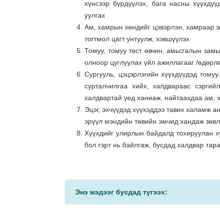
хүнсээр бүрдүүлэх, бага насны хүүхдүү
уулгах
Ам, хамрын хөндийг цэвэрлэн, хамраар зө
тогтмол цагт унтуулж, хэвшүүлэх
Томуу, томуу төст өвчин, амьсгалын замы
олноор цуглуулах үйл ажиллагааг /өдөрлөг
Сургууль, цэцэрлэгийн хүүхдүүдэд томуу
сурталчилгаа хийх, халдвараас сэргий
халдвартай үед ханиаж, найтаахдаа ам, х
Эцэг, эхчүүдэд хүүхэддээ тавих халамж 
эрүүл мэндийн төвийн эмчид хандаж зөвлө
Хүүхдийг улирлын байдалд тохируулан ху
бол гэрт нь байлгаж, бусдад халдвар тар
Энэ мэдээг бусдад түгээх: