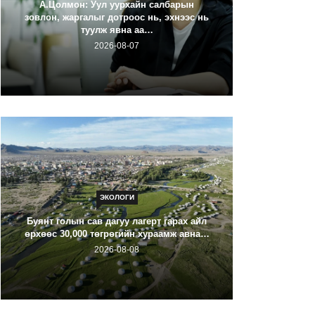
А.Цолмон: Уул уурхайн салбарын
зовлон, жаргалыг дотроос нь, эхнээс нь
туулж явна аа…
Галзуу ч
2026-08-07
ЭКОЛОГИ
ХОВД А
Буянт голын сав дагуу лагерт гарах айл
ОРЧИ
өрхөөс 30,000 төгрөгийн хураамж авна…
2026-08-08