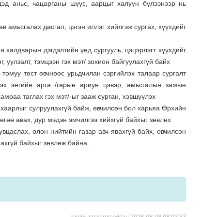
дэд аньс, чацарганы шүүс, аарцыг халуун бүлээнээр нь
в амьсгалах дасгал, цэгэн иллэг хийлгэж сургах, хүүхдийг
н халдварын дэгдэлтийн үед сургууль, цэцэрлэгт хүүхдийг
, уулзалт, тэмцээн гэх мэт/ зохион байгуулахгүй байх
, томуу төст өвчнөөс урьдчилан сэргийлэх талаар сургалт
лэх энгийн арга /гарын ариун цэвэр, амьсгалын замын
амраа таглах гэх мэт/-ыг зааж сурган, хэвшүүлэх
анхаарлыг сулруулахгүй байж, өвчилсөн бол харьяа Өрхийн
гөө авах, дур мэдэн эмчилгээ хийхгүй байхыг зөвлөх
вцаслах, олон нийтийн газар авч явахгүй байх, өвчилсөн
аахгүй байхыг зөвлөж байна.