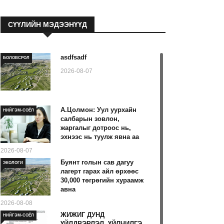
СҮҮЛИЙН МЭДЭЭНҮҮД
asdfsadf
БОЛОВСРОЛ
2026-08-07
А.Цолмон: Уул уурхайн
НИЙГЭМ-СОЁЛ
салбарын зовлон,
жаргалыг дотроос нь,
эхнээс нь туулж явна аа
2026-08-07
Буянт голын сав дагуу
ЭКОЛОГИ
лагерт гарах айл өрхөөс
30,000 төгрөгийн хураамж
авна
2026-08-08
ЖИЖИГ ДУНД
НИЙГЭМ-СОЁЛ
ҮЙЛДВЭРЛЭЛ, ҮЙЛЧИЛГЭ