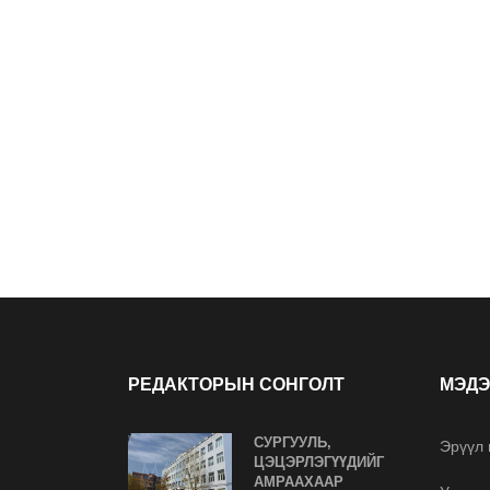
РЕДАКТОРЫН СОНГОЛТ
МЭДЭ
СУРГУУЛЬ,
Эрүүл
ЦЭЦЭРЛЭГҮҮДИЙГ
АМРААХААР