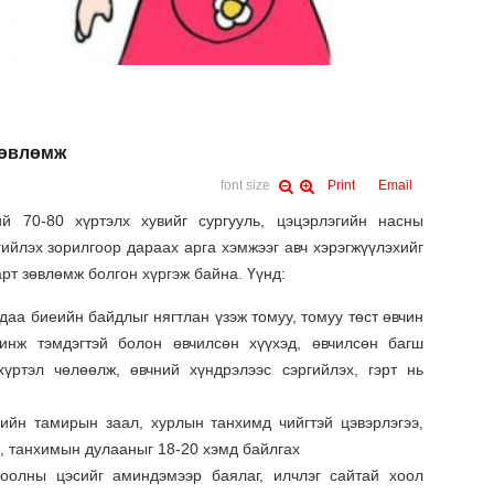
зөвлөмж
font size
Print
Email
й 70-80 хүртэлх хувийг сургууль, цэцэрлэгийн насны
гийлэх зорилгоор дараах арга хэмжээг авч хэрэгжүүлэхийг
рт зөвлөмж болгон хүргэж байна. Үүнд:
хдаа биеийн байдлыг нягтлан үзэж томуу, томуу төст өвчин
нж тэмдэгтэй болон өвчилсөн хүүхэд, өвчилсөн багш
хүртэл чөлөөлж, өвчний хүндрэлээс сэргийлэх, гэрт нь
еийн тамирын заал, хурлын танхимд чийгтэй цэвэрлэгээ,
и, танхимын дулааныг 18-20 хэмд байлгах
хоолны цэсийг аминдэмээр баялаг, илчлэг сайтай хоол