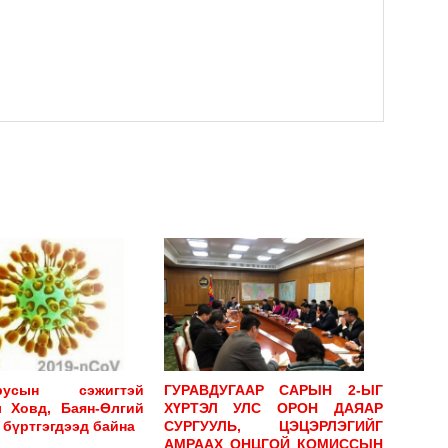
н
НИЙГЭМ-СОЁЛ
с нь
Галзуу чоныг эгч дүү хоёр устгажээ…
2026-08-08
НИЙГЭМ-СОЁЛ
ХОВД АЙМГИЙН ИТХ-ЫН НЭР БҮХИЙ 20
 айл
ОРЧИМ ТӨЛӨӨЛӨГЧ ТУРК УЛС РУУ
вна…
АЯЛНА…
2026-08-07
ирусын сэжигтэй
ГУРАВДУГААР САРЫН 2-ЫГ
 Ховд, Баян-Өлгий
ХҮРТЭЛ УЛС ОРОН ДАЯАР
 бүртгэгдээд байна
СУРГУУЛЬ, ЦЭЦЭРЛЭГИЙГ
АМРААХ ОНЦГОЙ КОМИССЫН