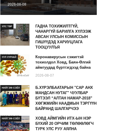
2026-08-08
ГАДНА ТОХИЖИЛТГҮЙ,
УЛС ТӨР
ЧАНАРГҮЙ БАРИЛГА ХҮЛЭЭЖ
АВСАН УЛСЫН КОМИССЫН
ГИШҮҮДЭД ХАРИУЦЛАГА
ТООЦУУЛЪЯ
2026-08-07
Коронавирусын сэжигтэй
УУЛ УУРХАЙ
тохиолдол Ховд, Баян-Өлгий
аймгуудад бүртгэгдээд байна
2026-08-07
Б.ХҮРЭЛБААТАРЫН "САР АНХ
НИЙГЭМ-СОЁЛ
МАНДСАН НУТАГ" ЧУУЛБАР
БҮТЭЭЛ “АЛТАН НАМАР-2018”
ХӨГЖМИЙН НААДМЫН ТЭРГҮҮН
БАЙРАНД ШАЛГАРЧЭЭ
2026-08-07
ХОВД АЙМГИЙН ИТХ-ЫН НЭР
НИЙГЭМ-СОЁЛ
БҮХИЙ 20 ОРЧИМ ТӨЛӨӨЛӨГЧ
ТУРК УЛС РУУ АЯЛНА