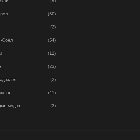
рхай
(9)
срол
(30)
(2)
м-Соёл
(54)
и
(12)
р
(23)
эдээлэл
(2)
засаг
(11)
дын мэдээ
(3)