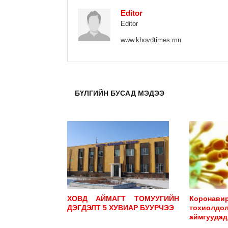
А.Цолмон: Уул уурхайн салбары
Editor
зовлон, жаргалыг дотроос нь, эхнээ
туулж явна аа…
Editor
2026-08-07
www.khovdtimes.mn
БҮЛГИЙН БУСАД МЭДЭЭ
ЭКОЛОГИ
Буянт голын сав дагуу лагерт гарах
өрхөөс 30,000 төгрөгийн хураамж а
2026-08-08
ХОВД АЙМАГТ ТОМУУГИЙН
Коронав
ДЭГДЭЛТ 5 ХУВИАР БУУРЧЭЭ
тохиолдол
аймгуудад