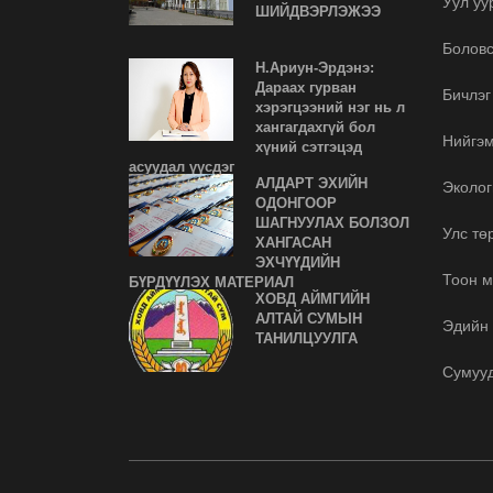
Уул уу
ШИЙДВЭРЛЭЖЭЭ
Болов
Н.Ариун-Эрдэнэ:
Дараах гурван
Бичлэг
хэрэгцээний нэг нь л
хангагдахгүй бол
Нийгэ
хүний сэтгэцэд
асуудал үүсдэг
АЛДАРТ ЭХИЙН
Эколог
ОДОНГООР
ШАГНУУЛАХ БОЛЗОЛ
Улс тө
ХАНГАСАН
ЭХЧҮҮДИЙН
Тоон м
БҮРДҮҮЛЭХ МАТЕРИАЛ
ХОВД АЙМГИЙН
АЛТАЙ СУМЫН
Эдийн 
ТАНИЛЦУУЛГА
Сумуу