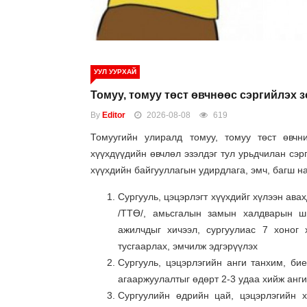
УУЛ УУРХАЙ
Томуу, томуу төст өвчнөөс сэргийлэх 
By
Editor
2026-08-08
619
Томуугийн улиралд томуу, томуу төст өвчни
хүүхдүүдийн өвчлөл эзэлдэг тул урьдчилан сэр
хүүхдийн байгууллагын удирдлага, эмч, багш на
Сургууль, цэцэрлэгт хүүхдийг хүлээн ава
/ТТӨ/, амьсгалын замын халдварын ши
ажилчдыг хичээл, сургуулиас 7 хоног 
тусгаарлах, эмчилж эдгэрүүлэх
Сургууль, цэцэрлэгийн анги танхим, би
агааржуулалтыг өдөрт 2-3 удаа хийж анг
Сургуулийн өдрийн цай, цэцэрлэгийн 