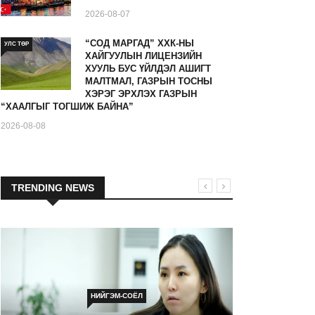
2026-08-07
“СОД МАРГАД” ХХК-НЫ
УЛС ТӨР
ХАЙГУУЛЫН ЛИЦЕНЗИЙН
ХУУЛЬ БУС ҮЙЛДЭЛ АШИГТ
МАЛТМАЛ, ГАЗРЫН ТОСНЫ
ХЭРЭГ ЭРХЛЭХ ГАЗРЫН
“ХААЛГЫГ ТОГШИЖ БАЙНА”
2026-08-08
TRENDING NEWS
НИЙГЭМ-СОЁЛ