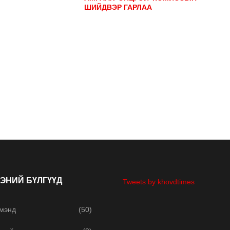
ШИЙДВЭР ГАРЛАА
ЭНИЙ БҮЛГҮҮД
Tweets by khovdtimes
 мэнд
(50)