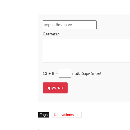
Сэтгэдэл:
13 + 8 =
нийлбэрийг ол!
оруулах
Tags
khovdtimes.mn
НИЙГЭМ-СОЁЛ